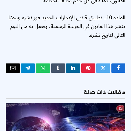
القانون، كما يلغى كل حكم يخالف أحكامه.
المادة 10.. تطبيق قانون الإيجارات الجديد فور نشره رسميًا
ينشر هذا القانون في الجريدة الرسمية، ويعمل به من اليوم
التالي لتاريخ نشره.
فيسبوك
تويتر
بينتيريست
لينكدإن
Tumblr
واتساب
تيلقرام
البريد
الإلكتر
مقالات ذات صلة