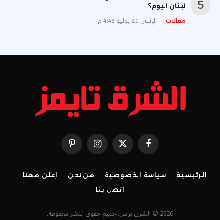
لبنان اليوم؟
مقالات
الإثنين 20 يوليو 4:43 م
فيسبوك
X
الانستغرام
بينتيريست
(Twitter)
الرئيسية
سياسة الخصوصية
من نحن
إعلن معنا
اتصل بنا
2026 © الشرق برس. جميع حقوق النشر محفوظة.