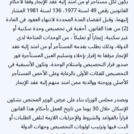
يكون لكل مستأجر أو من امتد إليه عقد الإيجار وفقاً لأحكام
القانونين رقمي 49 لسنة 1977، 136 لسنة 1981 المشار
إليهما، وقبل انقضاء المدة المحددة لانتهاء العقود في المادة
(2) من هذا القانون، أحقية في تخصيص وحدة سكنية أو
غير سكنية، إيجاراً أو تمليكاً ، من الوحدات المتاحة لدى
الدولة، وذلك بطلب يقدمه المستأجر أو من امتد إليه عقد
الإيجار مرفقا به إقرار بإخلاء وتسليم العين المستأجرة فور
صدور قرار التخصيص واستلام الوحدة، وتكون الأسبقية في
التخصيص للفئات الأولى بالرعاية وعلى الأخص المستأجر
الأصلي وزوجته ووالديه ممن امتد منهم إليه عقد الإيجار
ويصدر مجلس الوزراء بناء على عرض الوزير المختص بشئون
الإسكان خلال 30 يوما من تاريخ العمل بأحكام هذا القانون
قراراً بالقواعد والشروط والإجراءات اللازمة لتلقى الطلبات أو
البت فيها وترتيب اولويات التخصيص وجهات الدولة