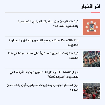
اخر الأخبار
كيف تختار من بين عشرات البرامج التعليمية
والعلمية المتاحة؟
Pura 90s Pro: هاتف يجمع التصوير الفائق والبطارية
الطويلة
كيف تفوقت الصين عسكرياً على منافسيها في هذا
العقد؟
إنجاز GAC Group بإنتاج 30 مليون مركبة: الأرقام التي
تقف وراء “سرعة GAC”
بين انتشار الجيش وتفجيرات إسرائيل: أين يقف لبنان
اليوم؟