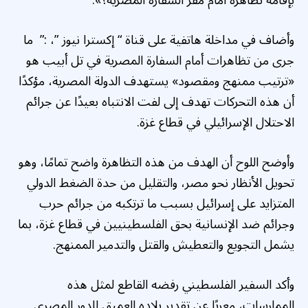
بإقامة تظاهرة أمام مقر السفارة المصرية؟».
وأضاف في مداخلة هاتفية على قناة “ إكسترا نيوز ”، :” ما
جرى من تظاهرات أمام السفارة المصرية في تل أبيب هو
«ترتيب ممنهج ومقصود» يستهدف الدولة المصرية، مؤكدًا
أن هذه التحركات تهدف إلى لفت الانتباه بعيدًا عن جرائم
الاحتلال الإسرائيلي في قطاع غزة.
وأوضح اللوح أن الهدف من هذه التظاهرة واضح تمامًا، وهو
تحويل الأنظار نحو مصر، والتقليل من حدة الضغط الدولي
المتزايد على إسرائيل بسبب ما ترتكبه من جرائم حرب
وجرائم ضد الإنسانية بحق الفلسطينيين في قطاع غزة، بما
يشمل التجويع والتعطيش والقتل والتدمير الممنهج.
وأكد السفير الفلسطيني رفضه القاطع لمثل هذه
الممارسات، معربًا عن تقدير بلاده العميق للدور المصري