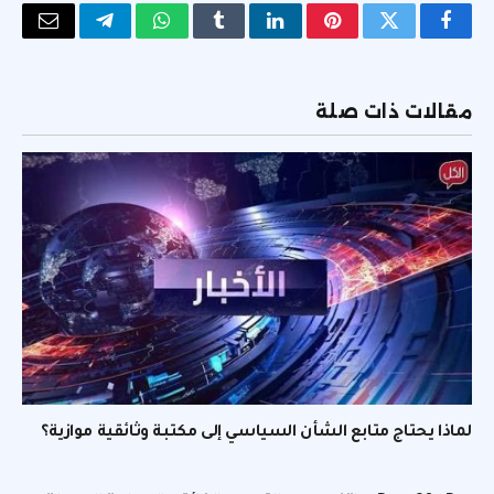
فيسبوك
تويتر
بينتيريست
لينكدإن
Tumblr
واتساب
تيلقرام
البريد
الإلكتر
مقالات ذات صلة
لماذا يحتاج متابع الشأن السياسي إلى مكتبة وثائقية موازية؟