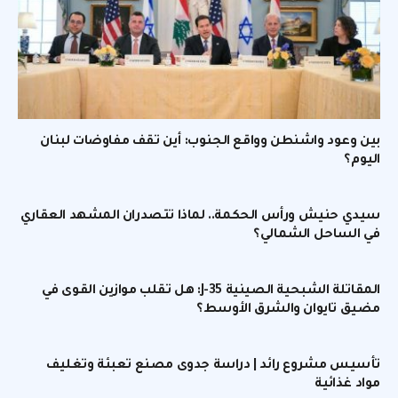
بين وعود واشنطن وواقع الجنوب: أين تقف مفاوضات لبنان
اليوم؟
سيدي حنيش ورأس الحكمة.. لماذا تتصدران المشهد العقاري
في الساحل الشمالي؟
المقاتلة الشبحية الصينية J-35: هل تقلب موازين القوى في
مضيق تايوان والشرق الأوسط؟
تأسيس مشروع رائد | دراسة جدوى مصنع تعبئة وتغليف
مواد غذائية