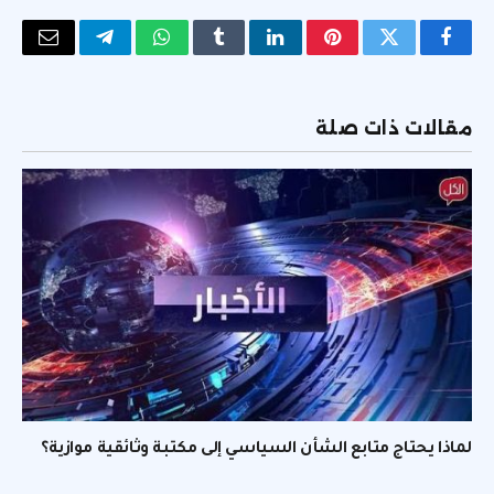
فيسبوك
تويتر
بينتيريست
لينكدإن
Tumblr
واتساب
تيلقرام
البريد
الإلكتر
مقالات ذات صلة
لماذا يحتاج متابع الشأن السياسي إلى مكتبة وثائقية موازية؟