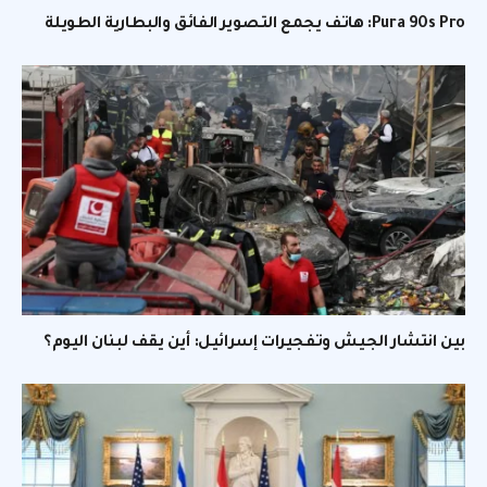
Pura 90s Pro: هاتف يجمع التصوير الفائق والبطارية الطويلة
بين انتشار الجيش وتفجيرات إسرائيل: أين يقف لبنان اليوم؟