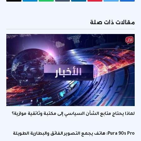
فيسبوك
تويتر
بينتيريست
لينكدإن
Tumblr
واتساب
تيلقرام
البريد
الإلكتر
مقالات ذات صلة
لماذا يحتاج متابع الشأن السياسي إلى مكتبة وثائقية موازية؟
Pura 90s Pro: هاتف يجمع التصوير الفائق والبطارية الطويلة