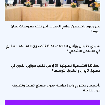
بين وعود واشنطن وواقع الجنوب: أين تقف مفاوضات لبنان
اليوم؟
سيدي حنيش ورأس الحكمة.. لماذا تتصدران المشهد العقاري
في الساحل الشمالي؟
المقاتلة الشبحية الصينية J-35: هل تقلب موازين القوى في
مضيق تايوان والشرق الأوسط؟
تأسيس مشروع رائد | دراسة جدوى مصنع تعبئة وتغليف
مواد غذائية