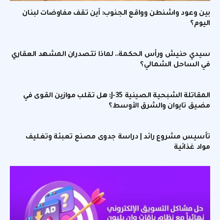
بين وعود واشنطن وواقع الجنوب: أين تقف مفاوضات لبنان
اليوم؟
سيدي حنيش ورأس الحكمة.. لماذا تتصدران المشهد العقاري
في الساحل الشمالي؟
المقاتلة الشبحية الصينية J-35: هل تقلب موازين القوى في
مضيق تايوان والشرق الأوسط؟
تأسيس مشروع رائد | دراسة جدوى مصنع تعبئة وتغليف
مواد غذائية