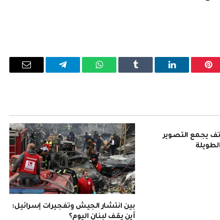
بينتيريست
لينكدإن
Tumblr
واتساب
تيلقرام
البريد
الإلكترو
Pura 90: هاتف يجمع التصوير
الطويلة
بين انتشار الجيش وتفجيرات إسرائيل:
أين يقف لبنان اليوم؟