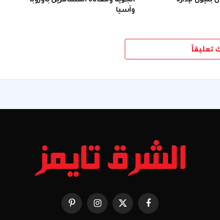
 بليون لإدارة
الجوية ومعاناة المسافرين بأوروبا
وآسيا
ك تعليقاً
فيسبوك
X
الانستغرام
بينتيريست
(Twitter)