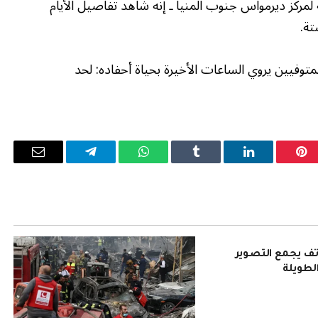
 لمركز ديرمواس جنوب المنيا ـ إنه شاهد تفاصيل الأيام
تة.
الستة المتوفيين يروي الساعات الأخيرة بحياة أحفاده: لحد
بينتيريست
لينكدإن
Tumblr
واتساب
تيلقرام
البريد
الإلكترو
Pura 90: هاتف يجمع التصوير
الطويلة