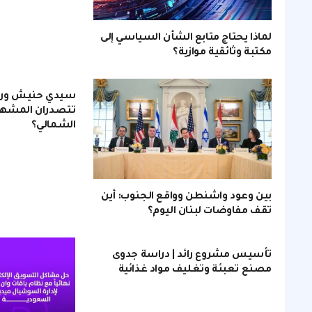
لماذا يحتاج متابع الشأن السياسي إلى
مكتبة وثائقية موازية؟
سيدي حنيش ورأس
تتصدران المشهد
الشمالي؟
بين وعود واشنطن وواقع الجنوب: أين
تقف مفاوضات لبنان اليوم؟
تأسيس مشروع رائد | دراسة جدوى
مصنع تعبئة وتغليف مواد غذائية