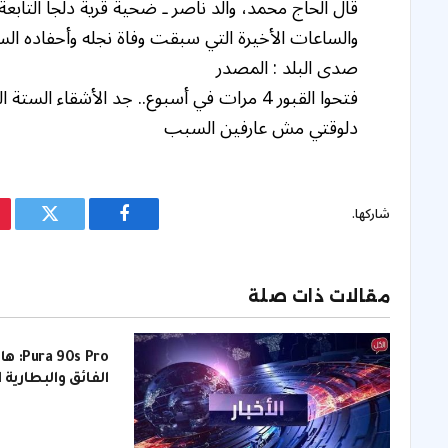
قال الحاج محمد، والد ناصر ـ ضحية قرية دلجا التابعة
والساعات الأخيرة التي سبقت وفاة نجله وأحفاده الس
صدى البلد : المصدر
فتحوا القبور 4 مرات في أسبوع.. جد الأشقاء 
دلوقتي مش عارفين السبب
شاركها.
فيسبوك
تويتر
مقالات ذات صلة
s Pro
الفائق والبطارية 