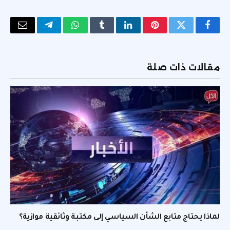
فيسبوك
تويتر
بينتيريست
لينكدإن
Tumblr
واتساب
تيلقرام
البريد
الإلكتر
مقالات ذات صلة
لماذا يحتاج متابع الشأن السياسي إلى مكتبة وثائقية موازية؟