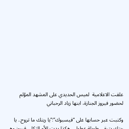
علقت الاعلامية لميس الحديدي على المشهد المؤلم
لحضور فيروز الجنازة، ابنها زياد الرحباني
وكتبت عبر حسابها على “فيسبوك”:”يا ريتك ما تروح.. يا
ريتك بتبقى طويلة عطول.. هكذا بدت الأم الثكلى فيروز وهي