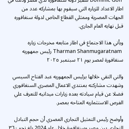
Dominic Goh سفير دوله سنغافوره لدي مصر وذلك في
اطار الاعداد للزياره التي سيقوم بها بمشاركه عدد من
الجهات المصرية وممثلي القطاع الخاص لدولة سنغافوره
قبل نهايه العام الجاري.
‏‎ويأتي هذا الاجتماع في اطار متابعه مخرجات زياره
Tharman Shanmugaratnam رئيس جمهوريه
سنغافورة لمصر يوم ٢١ سبتمبر ٢٠٢٥
والتي التقي خلالها برئيس الجمهوريه عبد الفتاح السيسي
وشهدت مشاركته بمنتدي الاعمال المصري السنغافوري
فضلا عن قيام سيادته بعده زيارات ميدانيه للتعرف علي
الفرص الاستثماريه المتاحه بمصر.
‏‎وأوضح رئيس التمثيل التجاري المصري أن حجم التبادل
التجاري بين مصر وسنغافورة خلال عام 2024 بلغ نحو ٣٦٠