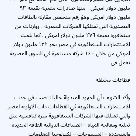
مليون دولار امريكي ، منها صادرات مصرية بقيمة ٩٣
مليون دولار امريكي وهوً رقم منخفض مقارنه بالطاقات
التصديرية التي تمتلكها الشركات المصريه ، وواردات من
سنغافوره بقيمة ٢٧٦ مليون دولار امريكي . كما بلغت
الاستثمارات السنغافوريه في مصر نحو ١٣٢ مليون دولار
امريكي من خلال ١٤٠ شركه مستثمرة في السوق المصرية
تعمل في
‏‎وأكد الشريف أن الجهود المبذولة حاليا تنصب في جذب
الاستثمارات السنغافورية في القطاعات ذات الاولويه لمصر
والتي تمتلك فيها الشركات السنغافورية ميزة تنافسيه مثل
تحليه ومعالجه المياه – الصناعات الدوائية الطاقة الجديده
والمتجدده – المنسوجات – تكنولوجيا المعلومات