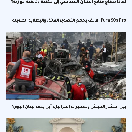
لماذا يحتاج متابع الشأن السياسي إلى مكتبة وثائقية موازية؟
Pura 90s Pro: هاتف يجمع التصوير الفائق والبطارية الطويلة
بين انتشار الجيش وتفجيرات إسرائيل: أين يقف لبنان اليوم؟