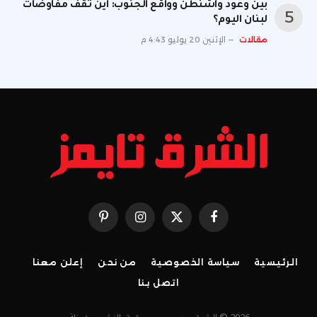
بين وعود واشنطن وواقع الجنوب: أين تقف مفاوضات
لبنان اليوم؟
مقالات
الإثنين 20 يوليو 4:43 م
فيسبوك
X
الانستغرام
بينتيريست
(Twitter)
الرئيسية
سياسة الخصوصية
من نحن
إعلن معنا
اتصل بنا