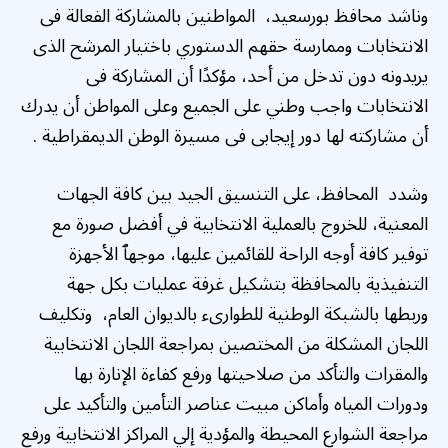
وناشد محافظ بورسعيد، المواطنين بالمشاركة الفعالة فى
الانتخابات وممارسة حقهم الدستوري باختيار المرشح الذى
يريدونه دون تدخل من أحد، مؤكدًا أن المشاركة فى
الانتخابات واجب وطني على الجميع وعلى المواطن أن يدرك
أن مشاركته لها دور إيجابى فى مسيرة الوطن الديمقراطية .
وشدد المحافظ، على التنسيق الجيد بين كافة الجهات
المعنية، للخروج بالعملية الانتخابية في أفضل صورة مع
توفير كافة أوجه الراحة للقائمين عليها، موجهٱ الأجهزة
التنفيذية بالمحافظة بتشكيل غرفة عمليات بكل جهة
وربطها بالشبكة الوطنية للطوارىء بالديوان العام، وتكليف
اللجان المشكلة من المختصين بمراجعة اللجان الانتخابية
والمقرات والتأكد من صلاحيتها ورفع كفاءة الإنارة بها
ودورات المياه وأماكن مبيت عناصر التأمين والتأكيد على
مراجعة الشوارع المحيطة والمؤدية إلي المراكز الانتخابية ورفع