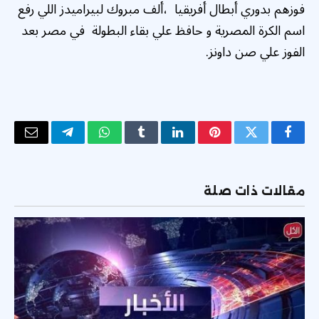
فوزهم بدوري أبطال أفريقيا ،ألف مبروك لبيراميدز اللي رفع
اسم الكرة المصرية و حافظ علي بقاء البطولة في مصر بعد
الفوز علي صن داونز.
فيسبوك
تويتر
بينتيريست
لينكدإن
Tumblr
واتساب
تيلقرام
البريد
الإلكتر
مقالات ذات صلة