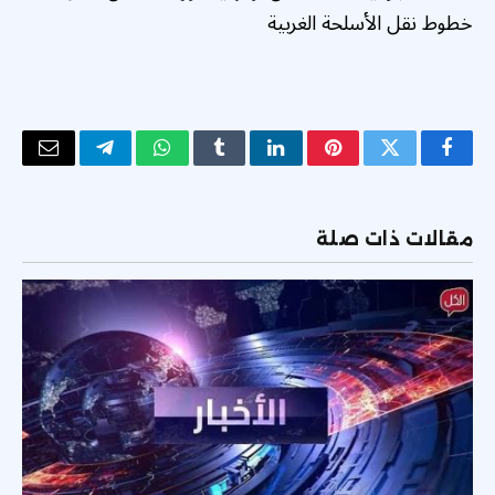
خطوط نقل الأسلحة الغربية
فيسبوك
تويتر
بينتيريست
لينكدإن
Tumblr
واتساب
تيلقرام
البريد
الإلكتر
مقالات ذات صلة