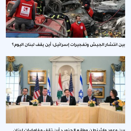
بين انتشار الجيش وتفجيرات إسرائيل: أين يقف لبنان اليوم؟
بين وعود واشنطن وواقع الجنوب: أين تقف مفاوضات لبنان