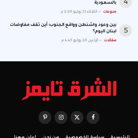
بالسعودية
منوعات
الثلاثاء 21 يوليو 2:03 م
بين وعود واشنطن وواقع الجنوب: أين تقف مفاوضات
لبنان اليوم؟
مقالات
الإثنين 20 يوليو 4:43 م
فيسبوك
X
الانستغرام
بينتيريست
(Twitter)
الرئيسية
سياسة الخصوصية
من نحن
إعلن معنا