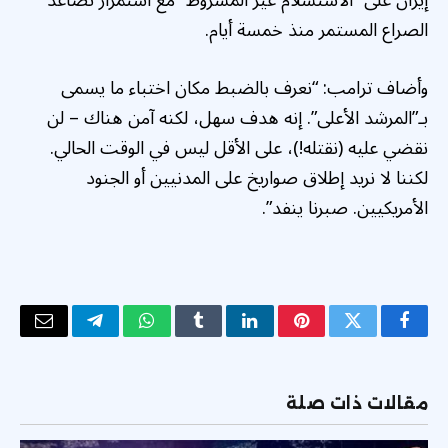
الصراع المستمر منذ خمسة أيام.
وأضاف ترامب: “نعرف بالضبط مكان اختباء ما يسمى
بـ”المرشد الأعلى”. إنه هدف سهل، لكنه آمن هناك – لن
نقضي عليه (نقتله!)، على الأقل ليس في الوقت الحالي.
لكننا لا نريد إطلاق صواريخ على المدنيين أو الجنود
الأمريكيين. صبرنا ينفد”.
فيسبوك
تويتر
بينتيريست
لينكدإن
Tumblr
واتساب
تيلقرام
البريد
الإلكتر
مقالات ذات صلة