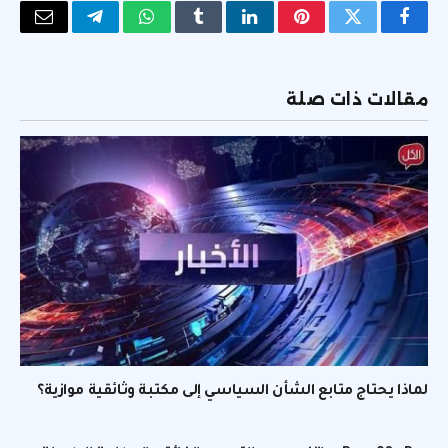
فيسبوك
تويتر
بينتيريست
لينكدإن
Tumblr
واتساب
تيلقرام
البريد
الإلكتر
مقالات ذات صلة
لماذا يحتاج متابع الشأن السياسي إلى مكتبة وثائقية موازية؟