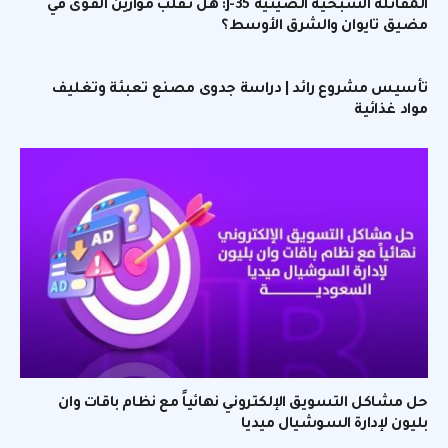
المقاتلة الشبحية الصينية J-35: هل تقلب موازين القوى في
مضيق تايوان والشرق الأوسط؟
تأسيس مشروع رائد | دراسة جدوى مصنع تعبئة وتغليف
مواد غذائية
حل مشاكل التسويق الإلكتروني نهائياً مع نظام باقات وان
بليون لإدارة السوشيال ميديا