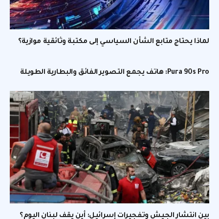
لماذا يحتاج متابع الشأن السياسي إلى مكتبة وثائقية موازية؟
Pura 90s Pro: هاتف يجمع التصوير الفائق والبطارية الطويلة
بين انتشار الجيش وتفجيرات إسرائيل: أين يقف لبنان اليوم؟