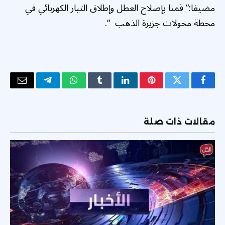
مضيفا:” قمنا بإصلاح العطل وإطلاق التيار الكهربائي في
محطة محولات جزيرة الذهب “.
فيسبوك
تويتر
بينتيريست
لينكدإن
Tumblr
واتساب
تيلقرام
البريد
الإلكتر
مقالات ذات صلة