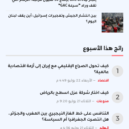
إنجاز GAC Group بإنتاج 30 مليون مركبة: الأرقام التي
تقف وراء “سرعة GAC”
بين انتشار الجيش وتفجيرات إسرائيل: أين يقف لبنان
اليوم؟
رائج هذا الأسبوع
كيف تحول الصراع الإقليمي مع إيران إلى أزمة اقتصادية
عالمية؟
اقتصاد
الأربعاء 22 يوليو 4:49 م
كيف اختار شركة عزل اسطح بالرياض
منوعات
الثلاثاء 21 يوليو 9:20 م
التنافس على خط الغاز النيجيري بين المغرب والجزائر..
هل انتصرت الجغرافيا أم السياسة؟
العالم
الثلاثاء 21 يوليو 4:36 م