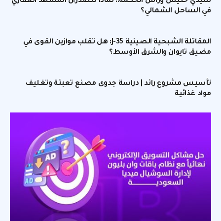
سيدي حنيش ورأس الحكمة.. لماذا تتصدران المشهد العقاري
في الساحل الشمالي؟
المقاتلة الشبحية الصينية J-35: هل تقلب موازين القوى في
مضيق تايوان والشرق الأوسط؟
تأسيس مشروع رائد | دراسة جدوى مصنع تعبئة وتغليف
مواد غذائية