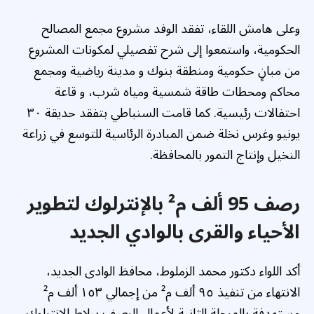
وعلى هامش اللقاء، تفقد الوفد مشروع مجمع المصالح
الحكومية، واستمعوا إلى شرح تفصيلي لمكونات المشروع
من مبانٍ حكومية ومنطقة بنوك و مدينة رياضية ومجمع
محاكم ومحطات طاقة شمسية ومياه شرب، و قاعة
احتفالات رئيسية. كما قامت السنباطي بتفقد حديقة ٣٠
يونيو وغرس نخلة ضمن المبادرة الرئاسية للتوسع في زراعة
النخيل وإنتاج التمور بالمحافظة.
رصف 95 ألف م² بالإنترلوك لتطوير
الأحياء والقرى بالوادي الجديد
أكد اللواء دكتور محمد الزملوط، محافظ الوادى الجديد،
الانتهاء من تنفيذ ٩٥ ألف م² من إجمالي ١٥٣ ألف م²
مستهدفة بالمرحلة الثانية لأعمال الرصف ببلاط الإنترلوك،