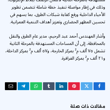
وذلك في إطار مواصلة تنفيذ خطة شاملة تتضمن تطوير
الأحياء الداخلية ورفع كفاءة شبكات الطرق، بما يسهم في
تحسين المظهر الحضاري وتعزيز أهداف التنمية العمرانية.
وأشار المهندس أحمد عبد الرحيم، مدير عام الطرق والنقل
بالمحافظة، إلى أن المساحات المستهدفة بالمرحلة الثانية
تشمل ٧٥ ألف م² بمركز الخارجة، و٥٧ ألف م² بمركز الداخلة،
و٢١ ألف م² بمركز الفرافرة.
فيسبوك
تويتر
بينتيريست
لينكدإن
Tumblr
واتساب
تيلقرام
البريد
الإلكتر
مقالات ذات صلة