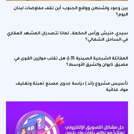
بين وعود واشنطن وواقع الجنوب: أين تقف مفاوضات لبنان
اليوم؟
سيدي حنيش ورأس الحكمة.. لماذا تتصدران المشهد العقاري
في الساحل الشمالي؟
المقاتلة الشبحية الصينية J-35: هل تقلب موازين القوى في
مضيق تايوان والشرق الأوسط؟
تأسيس مشروع رائد | دراسة جدوى مصنع تعبئة وتغليف
مواد غذائية