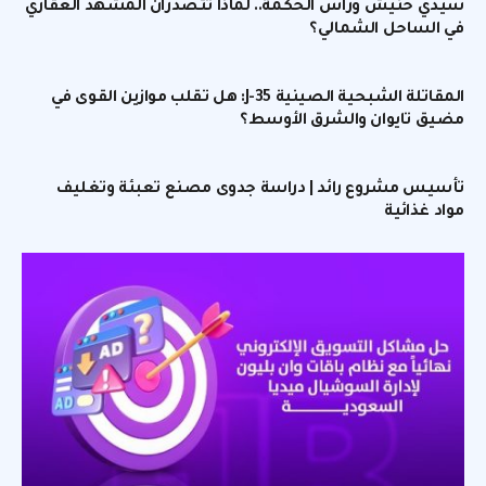
سيدي حنيش ورأس الحكمة.. لماذا تتصدران المشهد العقاري
في الساحل الشمالي؟
المقاتلة الشبحية الصينية J-35: هل تقلب موازين القوى في
مضيق تايوان والشرق الأوسط؟
تأسيس مشروع رائد | دراسة جدوى مصنع تعبئة وتغليف
مواد غذائية