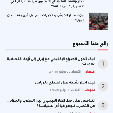
إنجاز GAC Group بإنتاج 30 مليون مركبة: الأرقام التي
تقف وراء “سرعة GAC”
بين انتشار الجيش وتفجيرات إسرائيل: أين يقف لبنان
اليوم؟
رائج هذا الأسبوع
كيف تحول الصراع الإقليمي مع إيران إلى أزمة اقتصادية
عالمية؟
اقتصاد
الأربعاء 22 يوليو 4:49 م
كيف اختار شركة عزل اسطح بالرياض
منوعات
الثلاثاء 21 يوليو 9:20 م
التنافس على خط الغاز النيجيري بين المغرب والجزائر..
هل انتصرت الجغرافيا أم السياسة؟