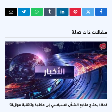
فيسبوك
تويتر
بينتيريست
لينكدإن
Tumblr
واتساب
تيلقرام
البريد
الإلكتر
مقالات ذات صلة
لماذا يحتاج متابع الشأن السياسي إلى مكتبة وثائقية موازية؟