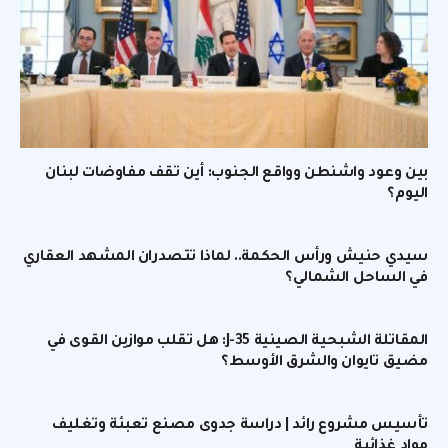
بين وعود واشنطن وواقع الجنوب: أين تقف مفاوضات لبنان
اليوم؟
سيدي حنيش ورأس الحكمة.. لماذا تتصدران المشهد العقاري
في الساحل الشمالي؟
المقاتلة الشبحية الصينية J-35: هل تقلب موازين القوى في
مضيق تايوان والشرق الأوسط؟
تأسيس مشروع رائد | دراسة جدوى مصنع تعبئة وتغليف
مواد غذائية