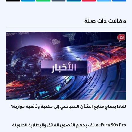
فيسبوك
تويتر
بينتيريست
لينكدإن
Tumblr
واتساب
تيلقرام
البريد
الإلكتر
مقالات ذات صلة
لماذا يحتاج متابع الشأن السياسي إلى مكتبة وثائقية موازية؟
Pura 90s Pro: هاتف يجمع التصوير الفائق والبطارية الطويلة