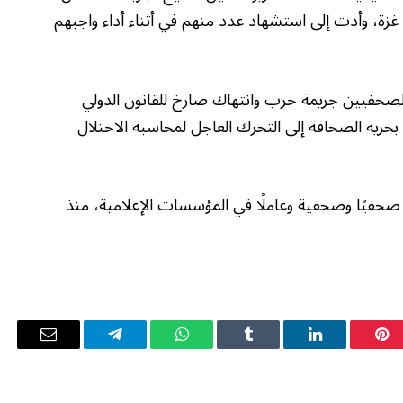
ة، وأدت إلى استشهاد عدد منهم في أثناء أداء واجبهم
 الصحفيين جريمة حرب وانتهاك صارخ للقانون الدولي
 بحرية الصحافة إلى التحرك العاجل لمحاسبة الاحتلال
وفق نقابة الصحفيين الفلسطينيين، استشهد 238 صحفيًا وصحفية وعاملًا في المؤسسات الإعلامية، منذ
بينتيريست
لينكدإن
Tumblr
واتساب
تيلقرام
البريد
الإلكترو