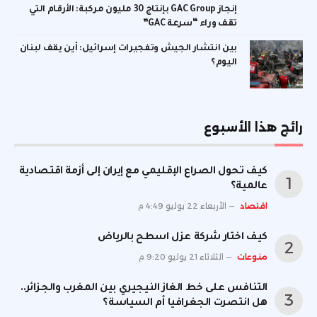
إنجاز GAC Group بإنتاج 30 مليون مركبة: الأرقام التي
تقف وراء “سرعة GAC”
بين انتشار الجيش وتفجيرات إسرائيل: أين يقف لبنان
اليوم؟
رائج هذا الأسبوع
كيف تحول الصراع الإقليمي مع إيران إلى أزمة اقتصادية
عالمية؟
اقتصاد
الأربعاء 22 يوليو 4:49 م
كيف اختار شركة عزل اسطح بالرياض
منوعات
الثلاثاء 21 يوليو 9:20 م
التنافس على خط الغاز النيجيري بين المغرب والجزائر..
هل انتصرت الجغرافيا أم السياسة؟