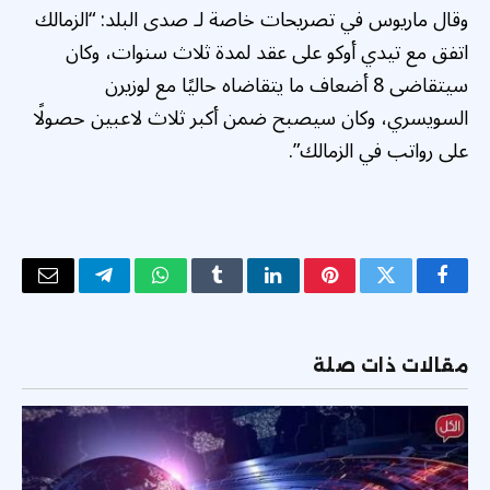
وقال ماريوس في تصريحات خاصة لـ صدى البلد: “الزمالك
اتفق مع تيدي أوكو على عقد لمدة ثلاث سنوات، وكان
سيتقاضى 8 أضعاف ما يتقاضاه حاليًا مع لوزيرن
السويسري، وكان سيصبح ضمن أكبر ثلاث لاعبين حصولًا
على رواتب في الزمالك”.
فيسبوك
تويتر
بينتيريست
لينكدإن
Tumblr
واتساب
تيلقرام
البريد
الإلكتر
مقالات ذات صلة