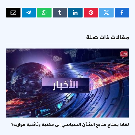
فيسبوك
تويتر
بينتيريست
لينكدإن
Tumblr
واتساب
تيلقرام
البريد
الإلكتر
مقالات ذات صلة
لماذا يحتاج متابع الشأن السياسي إلى مكتبة وثائقية موازية؟