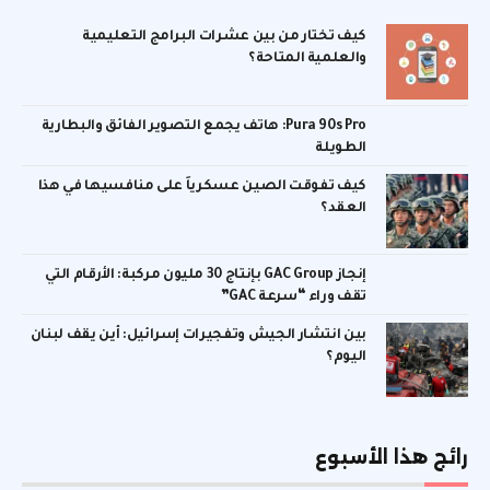
كيف تختار من بين عشرات البرامج التعليمية
والعلمية المتاحة؟
Pura 90s Pro: هاتف يجمع التصوير الفائق والبطارية
الطويلة
كيف تفوقت الصين عسكرياً على منافسيها في هذا
العقد؟
إنجاز GAC Group بإنتاج 30 مليون مركبة: الأرقام التي
تقف وراء “سرعة GAC”
بين انتشار الجيش وتفجيرات إسرائيل: أين يقف لبنان
اليوم؟
رائج هذا الأسبوع