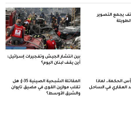
Pura 90: هاتف يجمع التصوير
الطويلة
بين انتشار الجيش وتفجيرات إسرائيل:
أين يقف لبنان اليوم؟
 الحكمة.. لماذا
المقاتلة الشبحية الصينية J-35: هل
 العقاري في الساحل
تقلب موازين القوى في مضيق تايوان
والشرق الأوسط؟