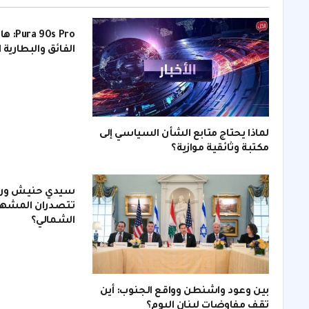
s Pro
الفائق والبطارية 
لماذا يحتاج متابع الشأن السياسي إلى
مكتبة وثائقية موازية؟
سيدي حنيش ورأس
تتصدران المشهد
الشمالي؟
بين وعود واشنطن وواقع الجنوب: أين
تقف مفاوضات لبنان اليوم؟