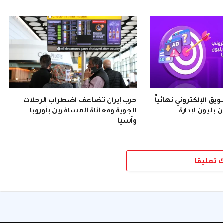
 الإلكتروني نهائياً
حرب إيران تضاعف اضطراب الرحلات
 بليون لإدارة
الجوية ومعاناة المسافرين بأوروبا
وآسيا
ك تعليقاً