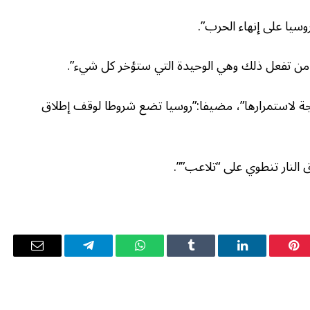
سيا على إنهاء الحرب”.
 من تفعل ذلك وهي الوحيدة التي ستؤخر كل شيء”.
ة لاستمرارها”، مضيفا:”روسيا تضع شروطا لوقف إطلاق
النار تنطوي على “تلاعب””.
بينتيريست
لينكدإن
Tumblr
واتساب
تيلقرام
البريد
الإلكترو