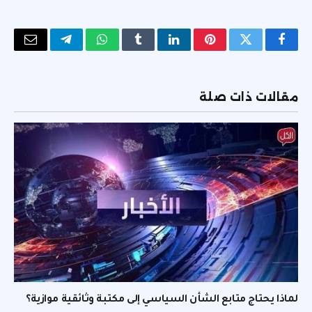
فيسبوك
تويتر
بينتيريست
لينكدإن
Tumblr
واتساب
تيلقرام
البريد
الإلكتر
مقالات ذات صلة
لماذا يحتاج متابع الشأن السياسي إلى مكتبة وثائقية موازية؟