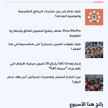
كيف تختار من بين عشرات البرامج التعليمية
والعلمية المتاحة؟
Pura 90s Pro: هاتف يجمع التصوير الفائق والبطارية
الطويلة
كيف تفوقت الصين عسكرياً على منافسيها في هذا
العقد؟
إنجاز GAC Group بإنتاج 30 مليون مركبة: الأرقام التي
تقف وراء “سرعة GAC”
بين انتشار الجيش وتفجيرات إسرائيل: أين يقف لبنان
اليوم؟
رائج هذا الأسبوع