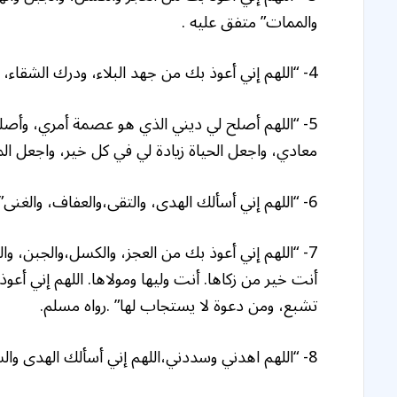
والممات” متفق عليه .
4- “اللهم إني أعوذ بك من جهد البلاء، ودرك الشقاء، وسوء القضاء، وشماتة الأعداء” متفق عليه.
5- “اللهم أصلح لي ديني الذي هو عصمة أمري، وأصلح
معادي، واجعل الحياة زيادة لي في كل خير، واجعل ا
6- “اللهم إني أسألك الهدى، والتقى،والعفاف، والغنى” رواه مسلم.
7- “اللهم إني أعوذ بك من العجز، والكسل،والجبن، وا
أنت خير من زكاها. أنت وليها ومولاها. اللهم إني أ
تشبع، ومن دعوة لا يستجاب لها” .رواه مسلم.
8- “اللهم اهدني وسددني،اللهم إني أسألك الهدى والسداد” رواه مسلم.