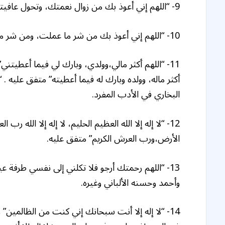
9- “اللهم إني أعوذ بك من زوال نعمتك، وتحول عافيتك، وفجاءة نقمتك، وجميع سخطك” رواه مسلم.
10- “اللهم إني أعوذ بك من شر ما عملت، ومن شر ما لم أعمل” رواه مسلم.
11- “اللهم أكثر مالي،وولدي، وبارك لي فيما أعطيتن
أكثر ماله، وولده وبارك له فيما أعطيته” متفق عليه
البخاري في الأدب المفرد.
12- “لا إله إلا الله العظيم الحليم، لا إله إلا الله ر
الأرض،ورب العرش الكريم” متفق عليه.
13- “اللهم رحمتك أرجو فلا تكلني إلى نفسي طرفة عين
وأحمد وحسنه الألباني وغيره.
14- “لا إله إلا أنت سبحانك إني كنت من الظالمين”