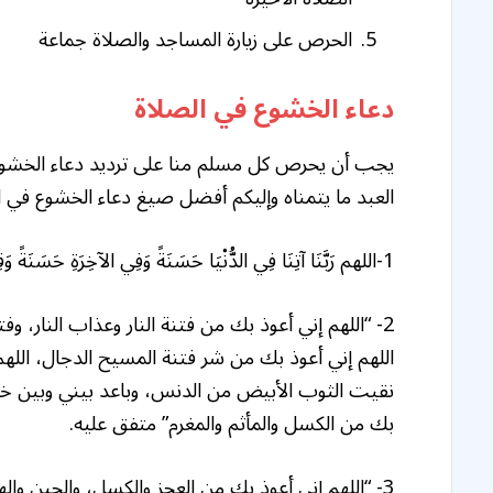
الحرص على زيارة المساجد والصلاة جماعة
دعاء الخشوع في الصلاة
يجب أن يحرص كل مسلم منا على ترديد دعاء الخشوع ف
العبد ما يتمناه وإليكم أفضل صيغ دعاء الخشوع في 
1-اللهم رَبَّنَا آتِنَا فِي الدُّنْيَا حَسَنَةً وَفِي الآخِرَةِ حَسَنَةً وَقِنَا عَذَابَ النَّارِ” متفق عليه .
2- “اللهم إني أعوذ بك من فتنة النار وعذاب النار، وف
اللهم إني أعوذ بك من شر فتنة المسيح الدجال، اللهم 
نقيت الثوب الأبيض من الدنس، وباعد بيني وبين خطا
بك من الكسل والمأثم والمغرم” متفق عليه.
3- “اللهم إني أعوذ بك من العجز والكسل، والجبن وال