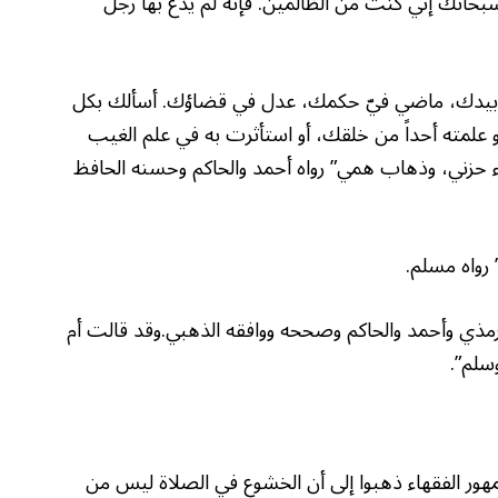
سبحانك إني كنت من الظالمين. فإنه لم يدعُ بها رجل
تي بيدك، ماضي فيّ حكمك، عدل في قضاؤك. أسألك بكل
علمته أحداً من خلقك، أو استأثرت به في علم الغيب
ء حزني، وذهاب همي” رواه أحمد والحاكم وحسنه الحافظ
ترمذي وأحمد والحاكم وصححه ووافقه الذهبي.وقد قالت أم
سلم”.
 جمهور الفقهاء ذهبوا إلى أن الخشوع في الصلاة ليس من