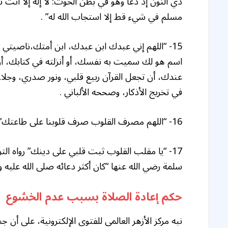
ذي النون إذ دعا وهو في بطن الحوت: لا إله إلا أنت 
مسلم في شيء قط إلا استجاب الله له” .
15- “اللهم إني عبدك ابن عبدك، ابن أمتك،ناصي
اسم هو لك سميت به نفسك، أو أنزلته في كتابك، أو 
عندك، أن تجعل القرآن ربيع قلبي، ونور صدري، وجلا
في تخريج الأذكار، وصححه الألباني .
16- “اللهم مصرف القلوب صرف قلوبنا على طاعتك” رواه مسلم.
17- “يا مقلب القلوب ثبت قلبي على دينك” رواه ال
سلمة رضي الله عنها “كان أكثر دعائه صلى الله عليه و
حكم إعادة الصلاة بسبب عدم الخشوع
نبه مركز الأزهر العالمى للفتوى الإلكترونية، على أن