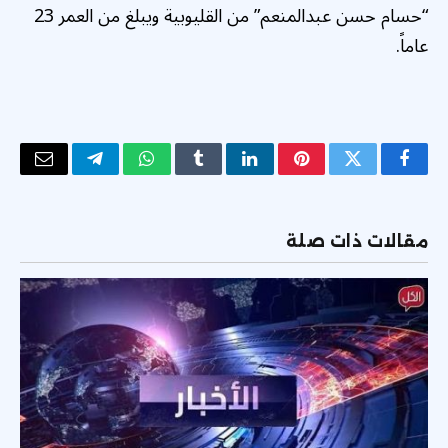
“حسام حسن عبدالمنعم” من القليوبية ويبلغ من العمر 23
عاماً.
فيسبوك
تويتر
بينتيريست
لينكدإن
Tumblr
واتساب
تيلقرام
البريد
الإلكتر
مقالات ذات صلة