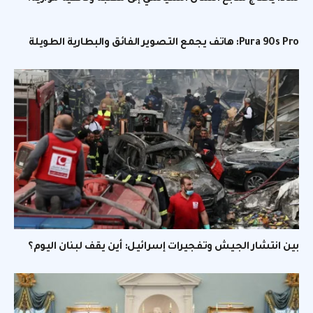
Pura 90s Pro: هاتف يجمع التصوير الفائق والبطارية الطويلة
بين انتشار الجيش وتفجيرات إسرائيل: أين يقف لبنان اليوم؟