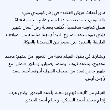
تدور أحداث «روكي الغلابة» في إطار كوميدي مليء
بالتشويق، حيث تجسد دنيا سمير غانم شخصية فتاة
تعمل كحارسة شخصية، تُكلف بحماية رجل أعمال شهير
يؤدي دوره محمد ممدوح، لتبدأ بينهما سلسلة من المواقف
الطريفة والمثيرة التي تجمع بين الكوميديا والحركة.
ويشارك في بطولة الفيلم نخبة من النجوم، من بينهم: محمد
ممدوح، ومحمد ثروت، ومحمد رضوان، وسلوى عثمان، مع
ظهور خاص لعدد من ضيوف الشرف أبرزهم أحمد سعد
وأوس أوس.
الفيلم من تأليف كريم يوسف، وأحمد الجندي، وندى عزت،
إنتاج محمد أحمد السبكي، وإخراج أحمد الجندي.