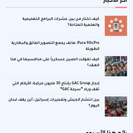
كيف تختار من بين عشرات البرامج التعليمية
والعلمية المتاحة؟
Pura 90s Pro: هاتف يجمع التصوير الفائق والبطارية
الطويلة
كيف تفوقت الصين عسكرياً على منافسيها في هذا
العقد؟
إنجاز GAC Group بإنتاج 30 مليون مركبة: الأرقام التي
تقف وراء “سرعة GAC”
بين انتشار الجيش وتفجيرات إسرائيل: أين يقف لبنان
اليوم؟