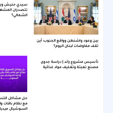
سيدي حنيش ورأس
تتصدران المشهد
الشمالي؟
بين وعود واشنطن وواقع الجنوب: أين
تقف مفاوضات لبنان اليوم؟
تأسيس مشروع رائد | دراسة جدوى
مصنع تعبئة وتغليف مواد غذائية
حل مشاكل التسويق
مع نظام باقات وان
السوشيال ميديا