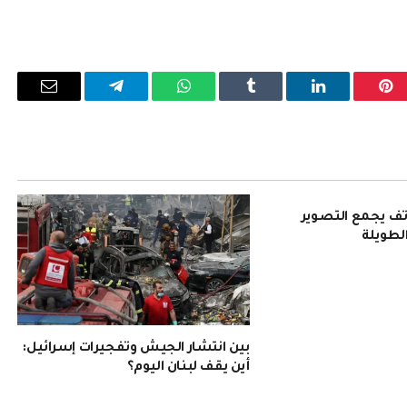
بينتيريست
لينكدإن
Tumblr
واتساب
تيلقرام
البريد
الإلكترو
Pura 90: هاتف يجمع التصوير
الطويلة
بين انتشار الجيش وتفجيرات إسرائيل:
أين يقف لبنان اليوم؟