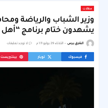
مقالات
وزير الشباب والرياضة ومحا
يشهدون ختام برنامج “أهل
الشرق برس
الثلاثاء 29 يوليو 1:11 م
لا توجد تعليقات
فيسبوك
تويتر
بينتيريست