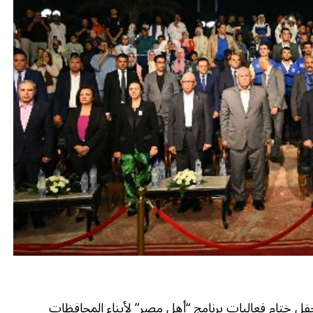
ل ختام فعاليات برنامج “أهل مصر” لأبناء المحافظات