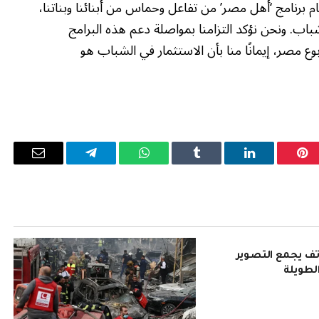
م برنامج ‘أهل مصر’ من تفاعل وحماس من أبنائنا وبناتنا،
شباب. ونحن نؤكد التزامنا بمواصلة دعم هذه البرامج
 مصر، إيمانًا منا بأن الاستثمار في الشباب هو
بينتيريست
لينكدإن
Tumblr
واتساب
تيلقرام
البريد
الإلكترو
Pura 90: هاتف يجمع التصوير
الطويلة