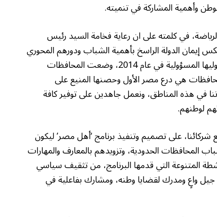
لوطن وأهمية المشاركة في تنميته.
لرياضة، في كلمته على ان رعاية فخامة السيد رئيس
كس إيمان الدولة الراسخ بأهمية الشباب ودورهم المحوري
في بناء مستقبل الوطن. إن القيادة السياسية، منذ توليها المسؤولية في عام 2014، وضعت المحافظات
 المحافظات هي درع مصر الأول وحصنها المنيع على
بناتنا في هذه المناطق، ونعمل جاهدين على توفير كافة
ئهم لوطنهم.
 شركائنا، على تصميم وتنفيذ برنامج ‘أهل مصر’ ليكون
ب المحافظات الحدودية، وتزويدهم بالمعارف والمهارات
نشطة المتنوعة التي قدمها البرنامج، من تثقيف سياسي
ء جيل واعٍ ومدرك لقضايا وطنه، ومشارك بفاعلية في