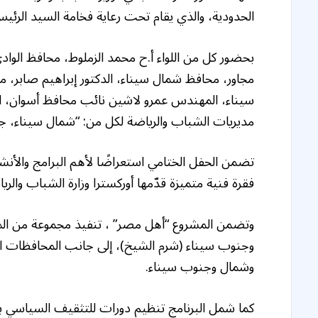
الحدودية، والذي يقام تحت رعاية فخامة السيد الرئي
بحضور كل من اللواء أ.ح محمد الزملوط، محافظ الوادي
مجاور، محافظ شمال سيناء، الدكتور إبراهيم صابر، 
سيناء، المهندس عمرو لاشين نائب محافظ أسوان، ال
مديريات الشباب والرياضة لكل من: “شمال سيناء، جنو
تضمن الحفل الختامي استعراضًا لأهم البرامج والأنشط
فقرة فنية متميزة قدّمها أوركسترا وزارة الشباب و
وتضمن المشروع “أهل مصر” ، تنفيذ مجموعة من الم
وجنوب سيناء (شرم الشيخ)، إلى جانب المحافظات الح
وشمال وجنوب سيناء.
كما شمل البرنامج تنظيم دورات للتثقيف السياسي بأكا