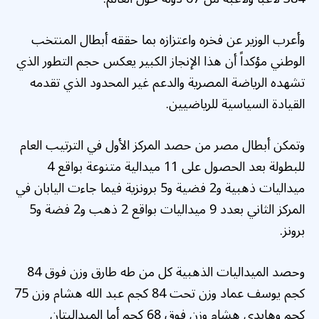
وأعرب الوزير عن فخره واعتزازه بما حققه أبطال المنتخب
الوطني مؤكداً أن هذا الإنجاز الكبير يعكس حجم التطور الذي
تشهده الرياضة المصرية والدعم غير المحدود الذي تقدمه
القيادة السياسية للرياضيين.
وتمكن أبطال مصر من حصد المركز الأول في الترتيب العام
للبطولة بعد الحصول على 11 ميدالية متنوعة بواقع 4
ميداليات ذهبية و2 فضية و5 برونزية فيما جاءت اليابان في
المركز الثاني بعدد 9 ميداليات بواقع 2 ذهب و2 فضة و5
برونز.
وحصد الميداليات الذهبية كل من طه طارق وزن فوق 84
كجم يوسف عماد وزن تحت 84 كجم عبد الله هشام وزن 75
كجم وهايدي هشام وزن فوق 68 كجم أما الميداليتان