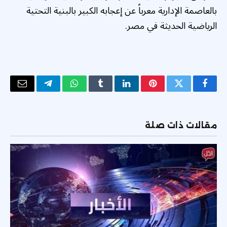
بالعاصمة الإدارية معرباً عن إعجابه الكبير بالبنية التحتية
الرياضية الحديثة في مصر.
فيسبوك
تويتر
بينتيريست
لينكدإن
Tumblr
واتساب
تيلقرام
البريد
الإلكتر
مقالات ذات صلة