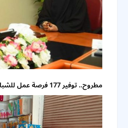
مطروح.. توفير 177 فرصة عمل للشباب