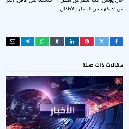
من نصفهم من النساء والأطفال.
فيسبوك
تويتر
بينتيريست
لينكدإن
Tumblr
واتساب
تيلقرام
البريد
الإلكتر
مقالات ذات صلة