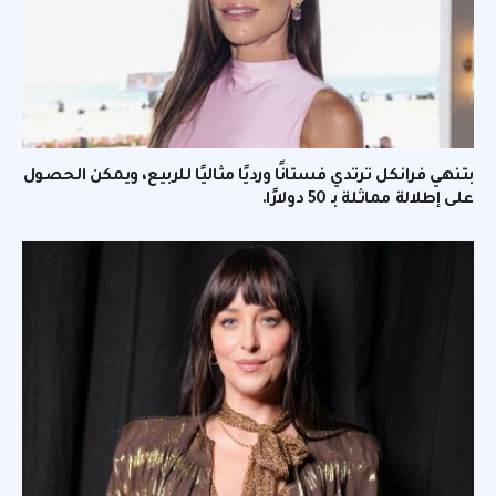
بتنهي فرانكل ترتدي فستانًا ورديًا مثاليًا للربيع، ويمكن الحصول
على إطلالة مماثلة بـ 50 دولارًا.