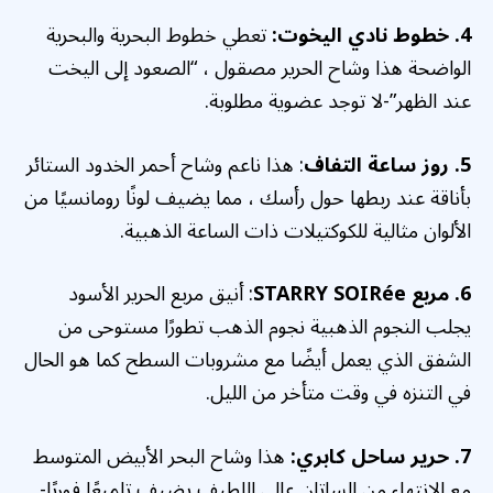
4. خطوط نادي اليخوت:
تعطي خطوط البحرية والبحرية
الواضحة هذا وشاح الحرير مصقول ، “الصعود إلى اليخت
عند الظهر”-لا توجد عضوية مطلوبة.
5. روز ساعة التفاف
: هذا ناعم
وشاح أحمر الخدود
الستائر
بأناقة عند ربطها حول رأسك ، مما يضيف لونًا رومانسيًا من
الألوان مثالية للكوكتيلات ذات الساعة الذهبية.
6. مربع STARRY SOIRée
: أنيق
مربع الحرير الأسود
يجلب النجوم الذهبية نجوم الذهب تطورًا مستوحى من
الشفق الذي يعمل أيضًا مع مشروبات السطح كما هو الحال
في التنزه في وقت متأخر من الليل.
7. حرير ساحل كابري:
هذا
وشاح البحر الأبيض المتوسط
مع الانتهاء من الساتان عالي اللطيف يضيف تلميعًا فوريًا-