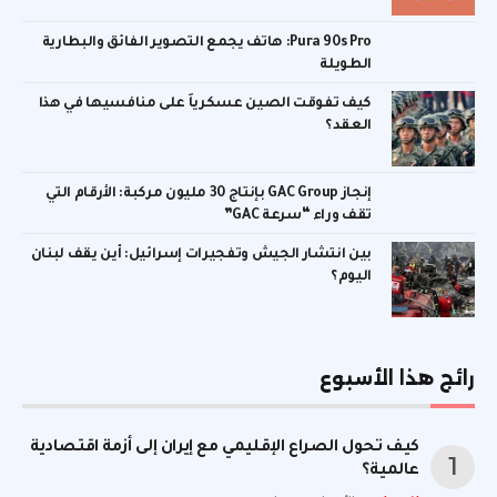
Pura 90s Pro: هاتف يجمع التصوير الفائق والبطارية
الطويلة
كيف تفوقت الصين عسكرياً على منافسيها في هذا
العقد؟
إنجاز GAC Group بإنتاج 30 مليون مركبة: الأرقام التي
تقف وراء “سرعة GAC”
بين انتشار الجيش وتفجيرات إسرائيل: أين يقف لبنان
اليوم؟
رائج هذا الأسبوع
كيف تحول الصراع الإقليمي مع إيران إلى أزمة اقتصادية
عالمية؟