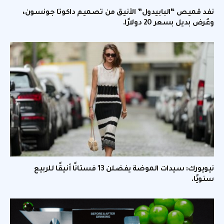
نفد قميص “البابيدول” الأنيق من تصميم داكوتا جونسون،
وعُرض بديل بسعر 20 دولارًا.
نيويورك: سيدات الموضة يفضلن 13 فستانًا أنيقًا للربيع
سنويًا.