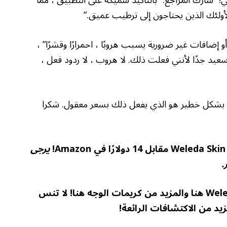
” شارك المراجع. “بالتأكيد سميكة على التطبيق ، مما
أولئك الذين يحتاجون إلى ترطيب عميق.”
إضافات غير ضرورية يسبب هروبًا ، احمرارًا وقشرًا” ،
سعيد جدًا لأنني فعلت ذلك. لا هروب ، لا ردود فعل ،
د بشكل خطير هو الذي يفعل ذلك بسعر معقول. شكرا
يرجى
.
تبحث عن شيء آخر؟ استكشف المزيد من Weleda هنا والمزيد من كريمات الوجه هنا! لا تنس