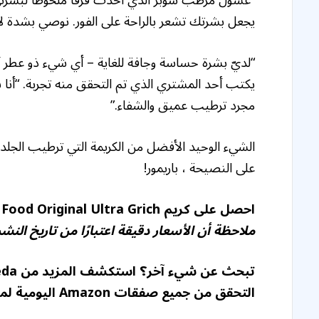
“غسول مرطب سوبر الذي أحدث فرقًا ملحوظًا لبشرتي!
يجعل بشرتك تشعر بالراحة على الفور. نوصي بشدة ل
“لديّ بشرة حساسة وجافة للغاية – أي شيء ذو عطر أو 
يكتب أحد المشتري الذي تم التحقق منه تجربة. “أنا 
مجرد ترطيب عميق والشفاء.”
الشيء الوحيد الأفضل من الكريمة التي ترطيب الجل
على النصيحة ، باريمور!
احصل على كريم Weleda Skin Food Original Ultra Grich مقابل 14 دولارًا في Amazon!
ملاحظة أن الأسعار دقيقة اعتبارًا من تاريخ النشر
التحقق من جميع صفقات Amazon اليومية لمزيد من الاكتشافات الرائعة!