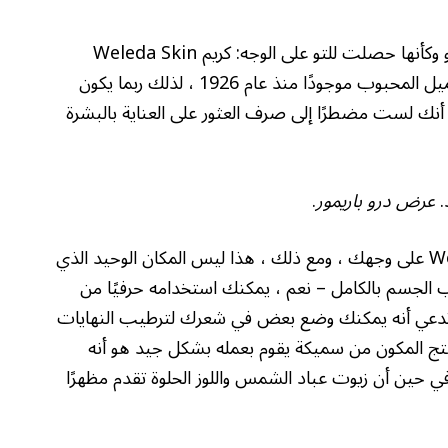
تشارك ما يجعل منتجها في المنزل يبدو وكأنها حصلت للتو على الوجه: كريم Weleda Skin
Food Original Original Fultra. كان منتج التجميل المحبوب موجودًا منذ عام 1926 ، لذلك ربما يكون
أنك لست مضطرًا إلى صرف العثور على العناية بالبشرة
.
عرض درو باريمور
.
مثل Barrymore ، يمكنك وضع طعام الجلد Weleda على وجهك ، ومع ذلك ، هذا ليس المكان الوحيد الذي
ب الجسم بالكامل – نعم ، يمكنك استخدامه حرفيًا من
ية تدعي أنه يمكنك وضع بعض في شعرك لترطيب النهايات
نتج المكون من سميكة يقوم بعمله بشكل جيد هو أنه
 في حين أن زيوت عباد الشمس واللوز الحلوة تقدم مظهرًا