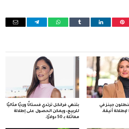
بينتيريست
لينكدإن
Tumblr
واتساب
تيلقرام
البريد
الإلكترو
نطلون جينز في
بتنهي فرانكل ترتدي فستانًا ورديًا مثاليًا
للربيع، ويمكن الحصول على إطلالة
مماثلة بـ 50 دولارًا.