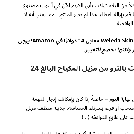
العام. بدلاً من البلاستيك ، يأتي الكريم الآن في أنبوب مصنوع
 لإعادة تدويره ، فقط قم بإزالة الغطاء. هذا لم يغير المنتج ، مما يعني أنه لا
لواقعية.
يرجى
 ولكنها تخضع للتغيير.
أقسم درو باريمور وجوينيث بالترو من مزيل المكياج البالغ 24
ة اليوم – خاصةً إذا كان بإمكانك إنجاز المهمة
السحب أو فرك بشرتك الحساسة. جديلة منظف مزيل