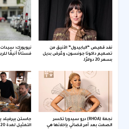
نفد قميص “البابيدول” الأنيق من
تصميم داكوتا جونسون، وعُرض بديل
فستانًا أنيقًا للرب
بسعر 20 دولارًا.
نجمة (RHOA) درو سيدورا تكسر
جاستن بيرفيلد يت
الصمت بعد أمر قضائي بإخلائها هي
ا