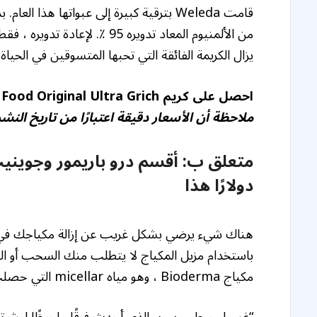
قامت Weleda بترقية كبيرة إلى عبواتها هذا 
من الألمنيوم المعاد تدويره 95 ٪.
يزال الكريمة الفائقة التي تحبها المتسوقين في الحياة ا
احصل على كريم Weleda Skin Food Original Ultra Grich مقابل 14 دولارًا في Amazon!
ملاحظة أن الأسعار دقيقة اعتبارًا من تاريخ النشر
متعلق ب:
دولارًا هذا
هناك شيء يرضي بشكل غريب عن إزالة مكياجك في نهاي
باستخدام مزيل المكياج لا يتطلب منك السحب أو 
مكياج Bioderma ، وهو مياه micellar التي حصلت على طابع الموافقة (…)