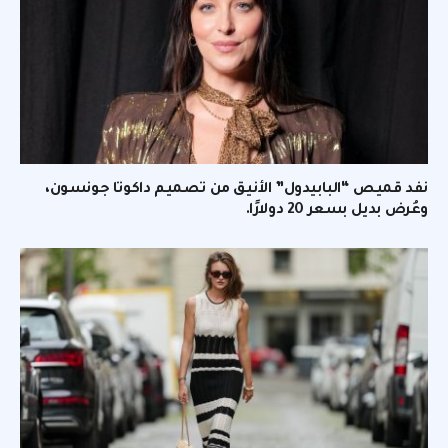
نفد قميص “البابيدول” الأنيق من تصميم داكوتا جونسون،
وعُرض بديل بسعر 20 دولارًا.