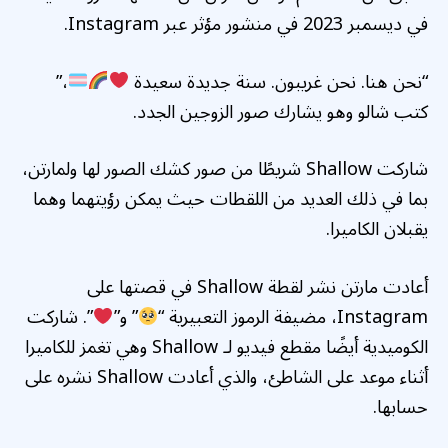
في ديسمبر 2023 في منشور مؤثر عبر Instagram.
“نحن هنا. نحن غريبون. سنة جديدة سعيدة
،”
كتب شالو وهو يشارك صور الزوجين الجدد.
شاركت Shallow شريطًا من صور كشك الصور لها ولمارتن،
بما في ذلك العديد من اللقطات حيث يمكن رؤيتهما وهما
يقبلان الكاميرا.
أعادت مارتن نشر لقطة Shallow في قصتها على
Instagram، مضيفة الرموز التعبيرية “
” و”
”. شاركت
الكوميدية أيضًا مقطع فيديو لـ Shallow وهي تغمز للكاميرا
أثناء موعد على الشاطئ، والذي أعادت Shallow نشره على
حسابها.