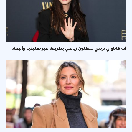
آنه هاثاواي ترتدي بنطلون رياضي بطريقة غير تقليدية وأنيقة.