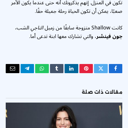
تكون في المنزل. إنهم يذكرونك أنه حتى عندما يكون الأمر
صعبًا، يمكن أن تكون الحياة رحلة جميلة حقًا.
كانت Shallow متزوجة سابقًا من زميل
الناجي
الشب،
جون فينشر
، والتي تشارك معها ابنة تدعى أما.
فيسبوك
تويتر
بينتيريست
لينكدإن
Tumblr
واتساب
تيلقرام
البريد
الإلكتر
مقالات ذات صلة