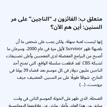
متعلق ب:
الفائزون بـ “الناجين” على مر
السنين: أين هم الآن؟
إنها ليست لعبة سهلة، ولكن يجب على شخص ما أن
يلعبها! ظهر Survivor لأول مرة في عام 2000، وسرعان ما
أصبح من البرامج المفضلة لدى المعجبين وأعلى تصنيفات
لشبكة CBS. لقد قطعت سلسلة الواقع، التي تمنح أحد
الناجين مليون دولار في كل موسم بعد قضاء 39 يومًا في
الخارج، شوطًا طويلًا على مر السنين. المضيف جيف
بروبست، (…)
الضحلة، الذي ظهر على
الخونة
الموسم الثاني في وقت
سابق من هذا العام، وأعلن مارتن عن علاقتهما الرومانسية