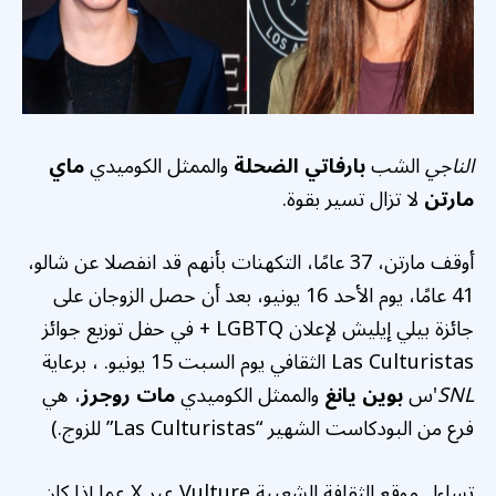
الناجي
الشب
بارفاتي الضحلة
والممثل الكوميدي
ماي
مارتن
لا تزال تسير بقوة.
أوقف مارتن، 37 عامًا، التكهنات بأنهم قد انفصلا عن شالو،
41 عامًا، يوم الأحد 16 يونيو، بعد أن حصل الزوجان على
جائزة بيلي إيليش لإعلان LGBTQ + في حفل توزيع جوائز
Las Culturistas الثقافي يوم السبت 15 يونيو. ، برعاية
SNL
'س
بوين يانغ
والممثل الكوميدي
مات روجرز
، هي
فرع من البودكاست الشهير “Las Culturistas” للزوج.)
تساءل موقع الثقافة الشعبية Vulture عبر X عما إذا كان