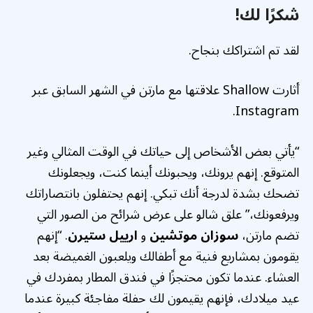
شكرًا لك!
لقد تم اشتراكك بنجاح.
أثارت Shallow علاقتها مع مارتن في الشهر السابق عبر
Instagram.
“يأتي بعض الأشخاص إلى حياتك في الوقت المثالي وغير
المتوقع. إنهم يرونك، ويحبونك أينما كنت، ويجعلونك
تضحك بشدة لدرجة أنك تبكي. إنهم يحتفلون بانتصاراتك
ويرفعونك،” علق شالو على عرض شرائح من الصور التي
تضم مارتن،
سوزان موتشين
و
ارييل ستيرن
. “إنهم
يقومون بمشاريع فنية مع أطفالك ويلعبون الغميضة بعد
العشاء. عندما تكون محتجزًا في فندق المطار بمفردك في
عيد ميلادك، فإنهم يقيمون لك حفلة مفاجئة كبيرة عندما