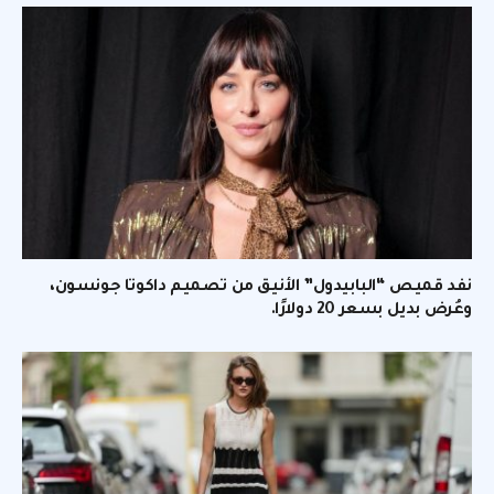
نفد قميص “البابيدول” الأنيق من تصميم داكوتا جونسون،
وعُرض بديل بسعر 20 دولارًا.