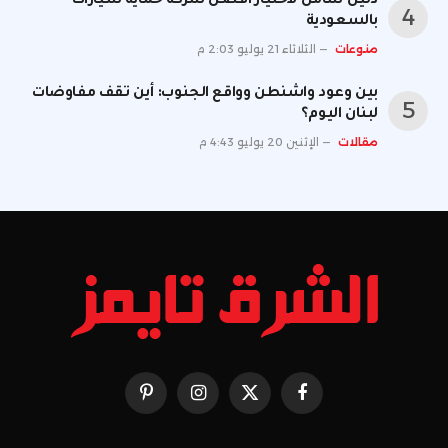
دليل شامل لاختيار أفضل شركة حماية سيارات
بالسعودية
منوعات
الثلاثاء 21 يوليو 2:03 م
بين وعود واشنطن وواقع الجنوب: أين تقف مفاوضات
لبنان اليوم؟
مقالات
الإثنين 20 يوليو 4:43 م
فيسبوك
X
الانستغرام
بينتيريست
(Twitter)