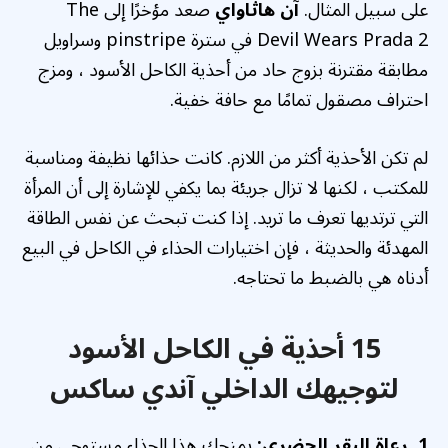
على سبيل المثال.
آن هاثاواي
صعد مؤخرًا إلى The
Devil Wears Prada 2 في سترة pinstripe وسراويل
مطابقة مقترنة بزوج حاد من أحذية الكاحل الأسود ، ومزج
احتراف مصقول تمامًا مع حافة خفية.
لم تكن الأحذية أكثر من اللازم. كانت حذائها نظيفة ومناسبة
للمكتب ، لكنها لا تزال جريئة بما يكفي للإشارة إلى أن المرأة
التي ترتديها تعرف ما تريد. إذا كنت تبحث عن نفس الطاقة
المهدئة والحديثة ، فإن اختيارات الحذاء في الكاحل في البيع
أدناه هي بالضبط ما تحتاجه.
15 أحذية في الكاحل الأسود
لتوجيهك الداخلي آندي ساكس
1. رعاة البقر الحضري:
يمنحك هذا الحذاء مستوحى من