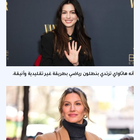
آنه هاثاواي ترتدي بنطلون رياضي بطريقة غير تقليدية وأنيقة.