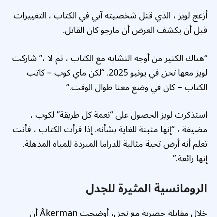
أزعج لويز ، الذي قتل شخصيته آبي في الكتاب ، التغييرات
قبل أن يكشف العرض أن مارجو كان القاتل.
“هناك الكثير من أوجه التشابه مع الكتاب ، ثم لا ،” شاركت
لويز معها
نحن
في يونيو 2025. “لكن ماي كوب – كاتب
الكتاب – كان في وضع معنا طوال الوقت.”
استذكرت لويز الحصول على “نعمة كل طريقة” لكوب ،
مضيفة ، “إنها مثبتة للغاية بشأنه. إذا قرأت الكتاب ، فأنت
تعلم أنه أرض تحية مثالية للدراما المبردة للمياه المذهلة.
إنها رائعة.”
الرومانسية المثيرة للجدل
خلال مقابلة حصرية مع
نحن
، أوضحت Åkerman أن