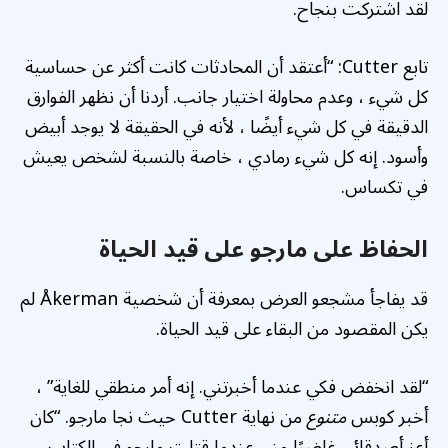
لقد اشتركت بنجاح.
تابع Cutter: “أعتقد أن المحادثات كانت أكثر عن حساسية
كل شيء ، وعدم محاولة اختيار جانب. أردنا أن نظهر الفوارق
الدقيقة في كل شيء أيضًا ، لأنه في الحقيقة لا يوجد أبيض
وأسود. إنه كل شيء رمادي ، خاصة بالنسبة لشخص يعيش
في تكساس.
الحفاظ على مارجو على قيد الحياة
قد يفاجأ مشجعو العرض بمعرفة أن شخصية Åkerman لم
يكن المقصود من البقاء على قيد الحياة.
“لقد انخفض فكي عندما أخبرتني. إنه أمر منطقي للغاية” ،
أخبر كوبس
متنوع
من نهاية Cutter حيث نجا مارجو. “كان
أعز أصدقائي غاضبًا مني عندما قتلت مارجو في الكتاب ،