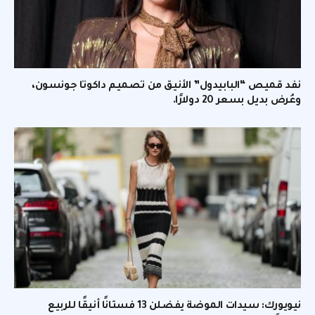
نفد قميص “البابيدول” الأنيق من تصميم داكوتا جونسون،
وعُرض بديل بسعر 20 دولارًا.
نيويورك: سيدات الموضة يفضلن 13 فستانًا أنيقًا للربيع