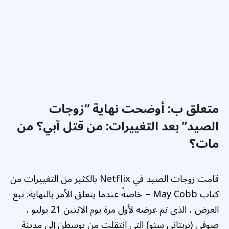
متعلق ب:
أوضحت نهاية “زوجات
الصيد” بعد التغييرات: من قتل آبي؟ من
مات؟
قامت زوجات الصيد في Netflix بالكثير من التغييرات من
كتاب May Cobb – خاصةً عندما يتعلق الأمر بالنهاية. تبع
العرض ، الذي تم عرضه لأول مرة يوم الاثنين 21 يوليو ،
صوفي (بريتاني سنو) التي انتقلت من بوسطن إلى مدينة