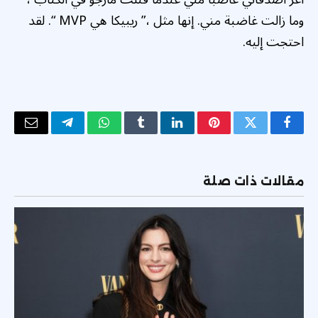
وما زالت غاضبة مني. إنها مثل ،” ريبيكا هي MVP “. لقد
احتجت إليه.
فيسبوك
تويتر
بينتيريست
لينكدإن
Tumblr
واتساب
تيلقرام
البريد
الإلكتر
مقالات ذات صلة