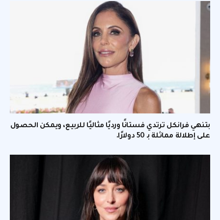
بتنهي فرانكل ترتدي فستانًا ورديًا مثاليًا للربيع، ويمكن الحصول
على إطلالة مماثلة بـ 50 دولارًا.