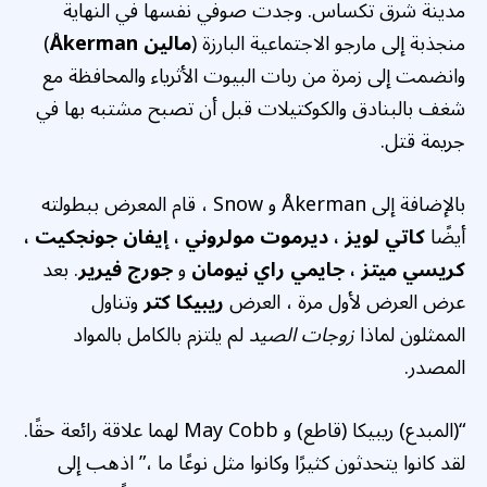
مدينة شرق تكساس. وجدت صوفي نفسها في النهاية
منجذبة إلى مارجو الاجتماعية البارزة (
مالين Åkerman
)
وانضمت إلى زمرة من ربات البيوت الأثرياء والمحافظة مع
شغف بالبنادق والكوكتيلات قبل أن تصبح مشتبه بها في
جريمة قتل.
بالإضافة إلى Åkerman و Snow ، قام المعرض ببطولته
أيضًا
كاتي لويز ، ديرموت مولروني ، إيفان جونجكيت ،
كريسي ميتز ، جايمي راي نيومان
و
جورج فيرير
. بعد
عرض العرض لأول مرة ، العرض
ريبيكا كتر
وتناول
الممثلون لماذا
زوجات الصيد
لم يلتزم بالكامل بالمواد
المصدر.
“(المبدع) ريبيكا (قاطع) و May Cobb لهما علاقة رائعة حقًا.
لقد كانوا يتحدثون كثيرًا وكانوا مثل نوعًا ما ،” اذهب إلى