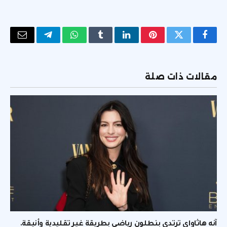
فيسبوك
تويتر
بينتيريست
لينكدإن
Tumblr
واتساب
تيلقرام
البريد
الإلكتر
مقالات ذات صلة
آنه هاثاواي ترتدي بنطلون رياضي بطريقة غير تقليدية وأنيقة.