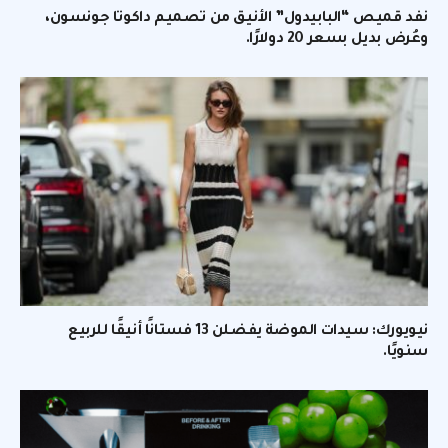
نفد قميص “البابيدول” الأنيق من تصميم داكوتا جونسون،
وعُرض بديل بسعر 20 دولارًا.
نيويورك: سيدات الموضة يفضلن 13 فستانًا أنيقًا للربيع
سنويًا.