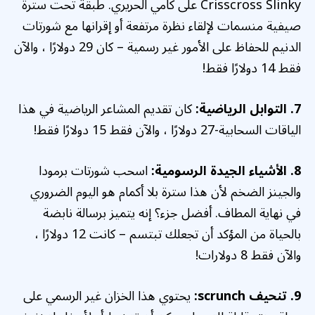
Crisscross Slinky على كامي الحريري. طبقة تحت سترة
صيفية منسمات لإلقاء نظرة مرتفعة أو إقرانها مع شورتات
الدنيم للحفاظ على الأمور غير رسمية – كان 29 دولارًا ، والآن
فقط 14 دولارًا فقط!
7. التوابل الرياضية:
كان تقديم المشاعر الرياضية في هذا
الياقات السحابية-27 دولارًا ، والآن فقط 15 دولارًا فقط!
8. الأشياء الجيدة الرسومية:
اسحب شورتات برمودا
والجينز الضخم لأن هذا سترة بلا أكمام هو اليوم الضروري
في نهاية المطاف. أفضل جزء؟ إنه يتميز برسالة نابضة
بالحياة من المؤكد أن تجعلك تبتسم – كانت 12 دولارًا ،
والآن فقط 8 دولارات!
9. تنحيف scrunch:
يحتوي هذا الخزان غير الرسمي على