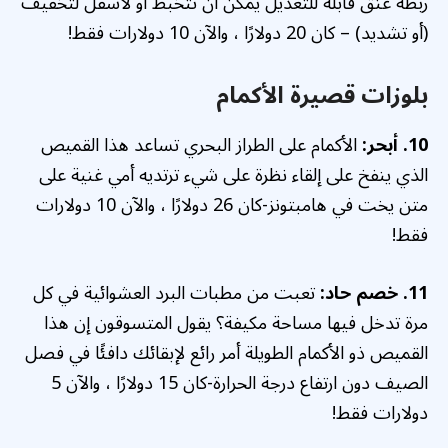
ربطة عنق قابلة للتعديل يمكن أن تتخبط أو لأسفل لتخفيف
(أو تشديد) – كان 20 دولارًا ، والآن 10 دولارات فقط!
بلوزات قصيرة الأكمام
10. أبحر:
الأكمام على الطراز البحري تساعد هذا القميص
الذي ينفخ على إلقاء نظرة على شيء ترتديه أمي غنية على
متن يخت في هامبتونز-كان 26 دولارًا ، والآن 10 دولارات
فقط!
11. خصم حاد:
تعبت من مطبات البرد العشوائية في كل
مرة تدخل فيها مساحة مكيفة؟ يقول المتسوقون إن هذا
القميص ذو الأكمام الطويلة أمر رائع لإبقائك دافئًا في فصل
الصيف دون ارتفاع درجة الحرارة-كان 15 دولارًا ، والآن 5
دولارات فقط!