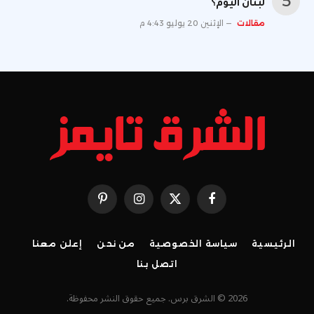
لبنان اليوم؟
مقالات
الإثنين 20 يوليو 4:43 م
فيسبوك
X
الانستغرام
بينتيريست
(Twitter)
الرئيسية
سياسة الخصوصية
من نحن
إعلن معنا
اتصل بنا
2026 © الشرق برس. جميع حقوق النشر محفوظة.