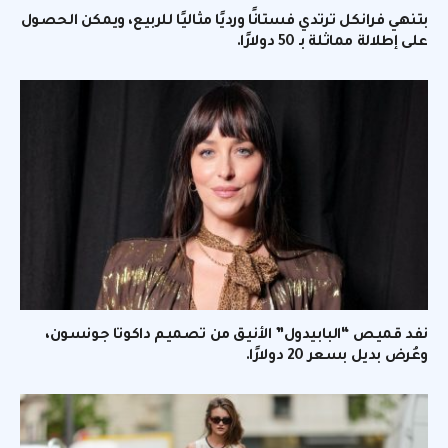
بتنهي فرانكل ترتدي فستانًا ورديًا مثاليًا للربيع، ويمكن الحصول
على إطلالة مماثلة بـ 50 دولارًا.
نفد قميص “البابيدول” الأنيق من تصميم داكوتا جونسون،
وعُرض بديل بسعر 20 دولارًا.