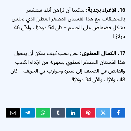
16. الإغراء بجدية:
يمكننا أن نراهن أنك ستشعر
بالتحقيقات مع هذا الفستان المصغر المطرز الذي يجلس
بشكل فضفاض على الجسم – كان 54 دولارًا ، والآن 46
دولارًا!
17. الكمال المطوي:
نحن نحب كيف يمكن أن يتحول
هذا الفستان المصغر المطوي بسهولة من ارتداء الكعب
والقابض في الصيف إلى سترة وجوارب في الخريف – كان
48 دولارًا ، والآن 34 دولارًا!
فيسبوك
تويتر
بينتيريست
لينكدإن
Tumblr
واتساب
تيلقرام
البريد
الإلكتر