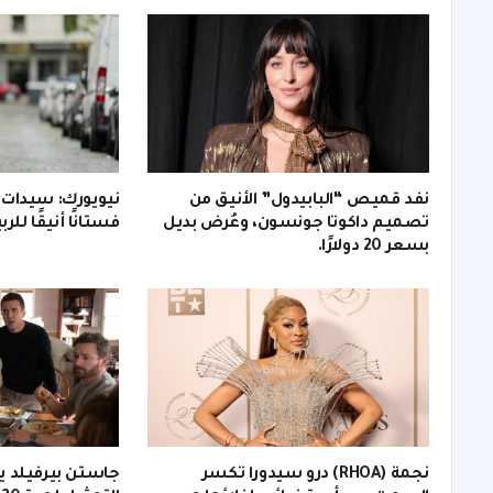
نفد قميص “البابيدول” الأنيق من
تصميم داكوتا جونسون، وعُرض بديل
فستانًا أنيقًا للرب
بسعر 20 دولارًا.
نجمة (RHOA) درو سيدورا تكسر
جاستن بيرفيلد يت