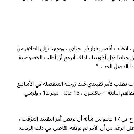
لوقت: “بعد 21 عامًا من الزواج ، اتخذت أقصى قرار في حياتي ، ووجهت إلى الطلاق من
حبون حياتنا وكل أولويتنا ، لذلك أترجح أن أطلب الخصوصية
 الفصل الجديد.”
وت بطلب لأمر تقييدي ضد زوجته المنفصلة في الأسابيع
التي تلت تقديم الطلاق. حصل على حضانة وحيد لأطفالهم الثلاثة – جاكسون ، 16 عامًا ، ميلر 12 ، ولوسي ،
تم الحصول على أمر من المحكمة المقترح المقترح في 17 يوليو من شأنه أن يرفض أمر التقييد المؤقت ،
على الرغم من أن الأمر لم يوقعه القاضي في ذلك الوقت.