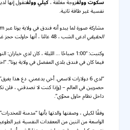
سكوت وولف
زوجة مغلقة ،
كيلي وولف
نفسية غير طاقة ثانية.
مشاركة صورة لما يبدو أنه فندق في ولاية يوتا عبر Instagram في وقت مبكر من الثلاثاء ، 29 يوليو ،
الحقيقي
ادعى الشب ، 48 عامًا ، أنها حاولت حجز غرفة ولكن تم حظرها.
وكتبت: “1:00 صباحًا … الليلة ، كان لدي خي
فيما كان في فندق بلدي المفضل في ولاية يوتا”. “اخت
“لدي 6 دولارات لاسمي. أخي يدعمني. دع هذا يغرق
حصريين في العالم – (وإذا كنت لا تصدقني ، فلن تكون
داخل نظام حاول محوّي”.
الواسعة من اثنين من المعقدات النفسية غير الطوعية