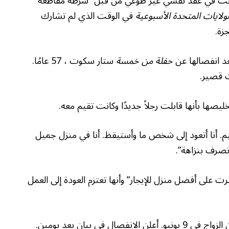
عت في عقد نفسي غير طوعي من قبل “شرطة مقاطعة
لولايات المتحدة الأسبوعية
في الوقت الذي لم تشارك
زة.
د انفصالها عن
حفلة من خمسة
ستار سكوت ، 57 عامًا.
 قصير.
أخيم. أنا أتعود إلى شخص ما وأستيقظ. أنا في منزل جميل
وتصرف بنزاهة”.
لي أنها “عثرت على أفضل منزل للإيجار” وأنها تعتزم العودة إلى العمل