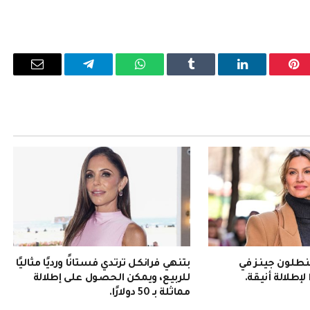
بينتيريست
لينكدإن
Tumblr
واتساب
تيلقرام
البريد
الإلكترو
نطلون جينز في
بتنهي فرانكل ترتدي فستانًا ورديًا مثاليًا
للربيع، ويمكن الحصول على إطلالة
مماثلة بـ 50 دولارًا.