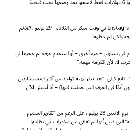
تقول إنها لديها 6 دولارات فقط لاسمها بعد وضعها تحت قبضة
العالم
اران: النوم في سيارتي – مرة أخرى – أو استخدم غرفة تم حجزها لي
رت لا. لأن الكرامة مهمة.”
” ، تابع كيلي. “بعد بناء مهنة كواحد من أكثر المستشاريين
 أبدًا في الغرفة التي حدثت فيها) – أنا أعيش الآن
وفقًا لكيلي ، وصفتها والدتها بأنها “مدمنة للمخدرات” يوم الاثنين 28 يوليو ، على الرغم من “تقارير السموم
” التي تبين أنها لم تعاني من مخدرات في نظامها.