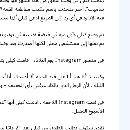
زعمت كيلي في وقت سابق من هذا الشهر أنها وض
ساميت”. أخبر متحدث باسم مكتب مقاطعة القمة
ا
فيه الإدارة في أي رد “إلى الموقع ادعى كيلي أنها محتج
تم وضع كيلي لأول مرة في قبضة نفسية في يونيو بع
تم نقلها إلى مستشفى محلي لكنها أصدرت بعد وقت
في منشور Instagram يوم الثلاثاء ، قامت كيلي بتخليصها بأنها قابلت رجلاً جديدًا وكانت تقيم معه.
وكتبت: “أنا هنا. أنا على قيد الحياة. أنا أضحك. أنا 
الليلة ، لأن الرجل الذي بالكاد عرفني رأى الحقيقة – 
في قصة Instagram اللاحقة ، ادعت كي
الأسبوع المقبل.
تقدم سكوت بطلب للطلاق من كيلي بعد 21 عامًا من الزواج في 9 يونيو. أعلن الانفصال في بيان بعد يومين.