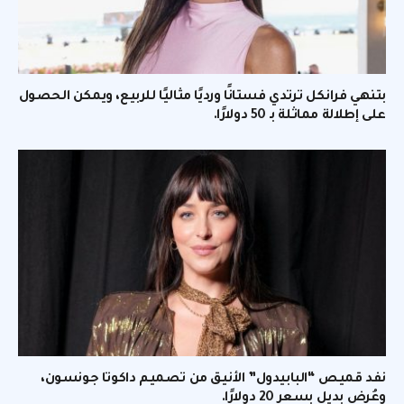
بتنهي فرانكل ترتدي فستانًا ورديًا مثاليًا للربيع، ويمكن الحصول
على إطلالة مماثلة بـ 50 دولارًا.
نفد قميص “البابيدول” الأنيق من تصميم داكوتا جونسون،
وعُرض بديل بسعر 20 دولارًا.