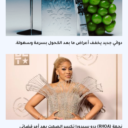
دوائي جديد يخفف أعراض ما بعد الكحول بسرعة وسهولة.
نجمة (RHOA) درو سيدورا تكسر الصمت بعد أمر قضائي