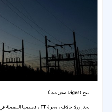
فتح Digest محرر مجانًا
تختار رولا خالاف ، محررة FT ، قصصها المفضلة في هذه النشرة الإخبارية الأسبوعية.