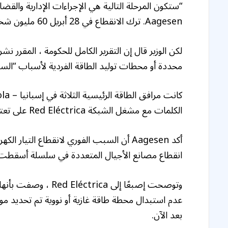
“ستكون المرحلة التالية هي الإجراءات الإدارية والقض
Aagesen. ترك الانقطاع في 28 أبريل 60 مليون شخص في جميع أنحاء إسبانيا والبرتغال دون قوة.
لكن الوزير قال إن التقرير الكامل للحكومة ، المقرر ن
محددة أو محطات توليد الطاقة الفردية لأسباب “السري
الكلمات مع مشغل الشبكة Red Eléctrica على تعتيم.
أكد Aagesen أن السبب الفوري لانقطاع التيا
انقطاع مصانع الأجيال المتعددة في سلسلة أسقطت ال
وتوصحت إصبعًا إلى ca
عدم استبدال محطة طاقة غازية أو نووية تم تحديد موعد
بعد الآن.