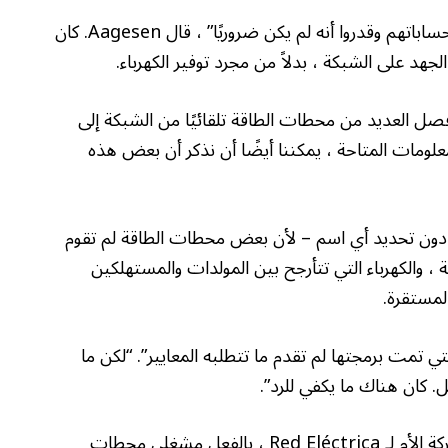
“ما نقلوه إلينا (من Red Eléctrica) هو أنهم قاموا بحساباتهم وقدروا أنه لم يكن ضروريًا” ، قال Aagesen. كان
يضًا. تم فصل العديد من محطات الطاقة تلقائيًا من الشبكة إلى
معلومات المتاحة ، يمكننا أيضًا أن نذكر أن بعض هذه
 دون تحديد أي اسم – لأن بعض محطات الطاقة لم تقوم
، والكهرباء التي تتأرجح بين المولدات والمستهلكين
لمستقرة.
 تمت برمجتها لم تقدم ما تتطلبه المعايير”. “لكن ما
. كان هناك ما يكفي للرد”.
وقد اتهمت شركة Beatriz Corredor ، رئيسة الشركة الأم لـ Red Eléctrica ، بالفعل مشغلي محطات