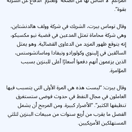
المزاعم “لا أساس لها من الصحة” وتعتزم “الدفاع عن الشركة
بقوة”.
وقال توماس بيرت، الشريك في شركة وولف هالدنشتاين،
وهي شركة محاماة تمثل المدعين في قضية نيو مكسيكو،
إنه يتوقع ظهور المزيد من الدعاوى القضائية. وهو يمثل
السائقين في إلينوي وكولورادو ونيفادا وماساتشوستس،
الذين يزعمون أنهم دفعوا أسعارًا أعلى للبنزين بسبب
المؤامرة.
وقال بيرت: “ليست هذه هي المرة الأولى التي يتسبب فيها
العاملون في مجال النفط في حدوث فوضى ستستغرق
تنظيفها الكثير”. “الأضرار كبيرة. ومن المرجح أن يشمل
الفصل ما يقرب من أربع سنوات من مبيعات البنزين لثلثي
المستهلكين الأمريكيين.