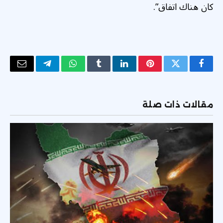
كان هناك اتفاق”.
فيسبوك
تويتر
بينتيريست
لينكدإن
Tumblr
واتساب
تيلقرام
البريد
الإلكتر
مقالات ذات صلة