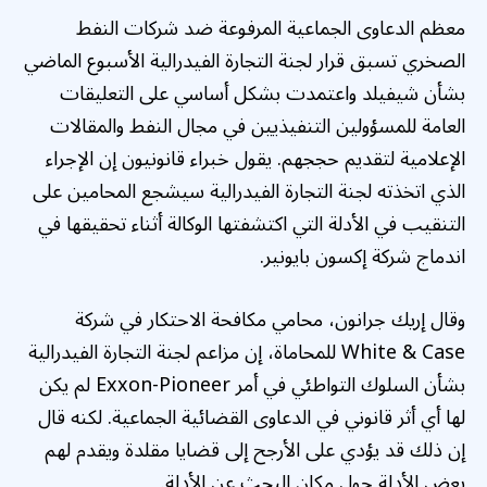
معظم الدعاوى الجماعية المرفوعة ضد شركات النفط
الصخري تسبق قرار لجنة التجارة الفيدرالية الأسبوع الماضي
بشأن شيفيلد واعتمدت بشكل أساسي على التعليقات
العامة للمسؤولين التنفيذيين في مجال النفط والمقالات
الإعلامية لتقديم حججهم. يقول خبراء قانونيون إن الإجراء
الذي اتخذته لجنة التجارة الفيدرالية سيشجع المحامين على
التنقيب في الأدلة التي اكتشفتها الوكالة أثناء تحقيقها في
اندماج شركة إكسون بايونير.
وقال إريك جرانون، محامي مكافحة الاحتكار في شركة
White & Case للمحاماة، إن مزاعم لجنة التجارة الفيدرالية
بشأن السلوك التواطئي في أمر Exxon-Pioneer لم يكن
لها أي أثر قانوني في الدعاوى القضائية الجماعية. لكنه قال
إن ذلك قد يؤدي على الأرجح إلى قضايا مقلدة ويقدم لهم
بعض الأدلة حول مكان البحث عن الأدلة.