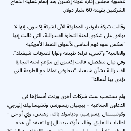
عضوية مجلس إدارة شركة إكسون بعد إتمام عملية اندماج
الشركتين بقيمة 60 مليار دولار.
وقالت شركة بايونير، المملوكة الآن لشركة إكسون، إنها لا
توافق على شكوى لجنة التجارة الفيدرالية، التي قالت إنها
“تعكس سوء فهم أساسي لأسواق النفط الأمريكية
والعالمية” و”تسيء قراءة طبيعة ونوايا تصرفات شيفيلد”.
وفي بيان منفصل، قالت إكسون إن مزاعم لجنة التجارة
الفيدرالية بشأن شيفيلد “تتعارض تمامًا مع الطريقة التي
نؤدي بها أعمالنا”.
ولم تستجب ست شركات أخرى وردت أسماؤها في
الدعاوى الجماعية – بيرميان ريسورسز، وتشيسابيك إنيرجي،
وكونتيننتال ريسورسيز، ودياموند باك، وهيس، وإي أو جي –
لطلبات التعليق. وقالت أوكسيدنتال إنها تعتقد أن هذه