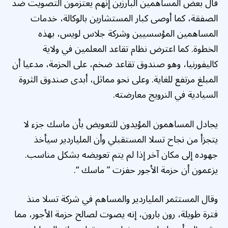
قال بعض المساهمين البارزين إنهم يعتزمون التصويت ضد
الصفقة، كما أوصى كبار المستشارين بالوكالة، خدمات
المساهمين المؤسسيين وشركة جلاس لويس، بهذه
الخطوة. كما اعترض نظام تقاعد المعلمين في ولاية
كاليفورنيا، وهو صندوق تقاعد ضخم، على الحزمة، مدعيا أن
المبلغ مرتفع للغاية. وعلى نحو مماثل، أبدى صندوق الثروة
السيادية في النرويج معارضته.
يجادل المساهمون المؤيدون للتعويض بأن ماسك جزء لا
يتجزأ من نجاح تسلا المستقبلي وأن الملياردير سيأخذ
جهوده إلى مكان آخر إذا لم يتم تعويضه بشكل مناسب.
يزعمون أن حزمة الأجور حفزت ” ماسك “.
وقال المستثمر الملياردير والمساهم في شركة تسلا منذ
فترة طويلة، رون بارون، إنه يصوت لصالح حزمة الأجور، مما