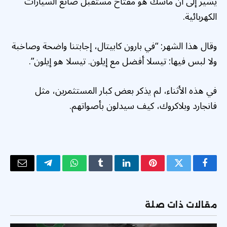
يشير إلى أن ماسك هو مفتاح مستقبل صانع السيارات
الكهربائية.
وقال هذا الشهر: “في بارون كابيتال، إجابتنا واضحة وصاخبة
ولا لبس فيها: تيسلا أفضل مع إيلون. تيسلا هو إيلون”.
في هذه الأثناء، لم يذكر بعض كبار المستثمرين، مثل
فانجارد وبلاكروك، كيف سيدلون بأصواتهم.
فيسبوك
تويتر
بينتيريست
لينكدإن
Tumblr
واتساب
تيلقرام
البريد
الإلكتر
مقالات ذات صلة