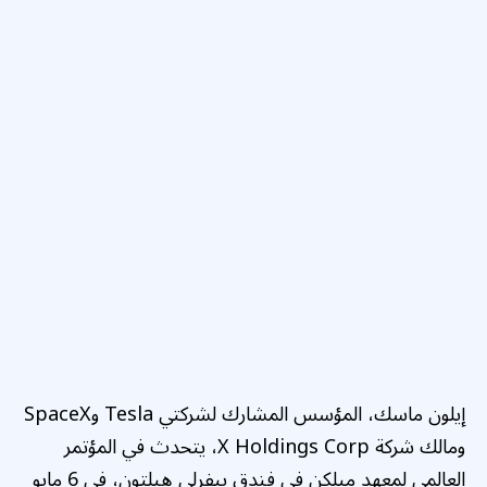
إيلون ماسك، المؤسس المشارك لشركتي Tesla وSpaceX
ومالك شركة X Holdings Corp، يتحدث في المؤتمر
العالمي لمعهد ميلكن في فندق بيفرلي هيلتون، في 6 مايو