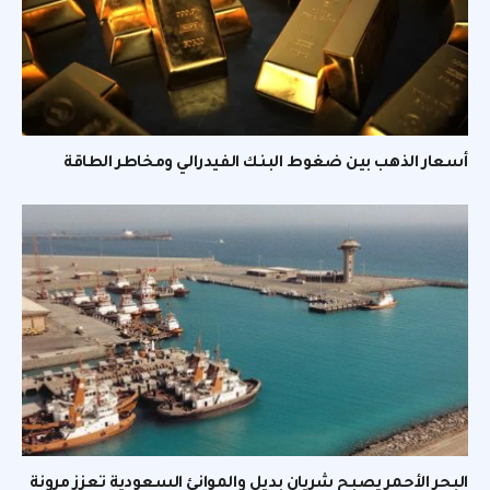
أسعار الذهب بين ضغوط البنك الفيدرالي ومخاطر الطاقة
البحر الأحمر يصبح شريان بديل والموانئ السعودية تعزز مرونة