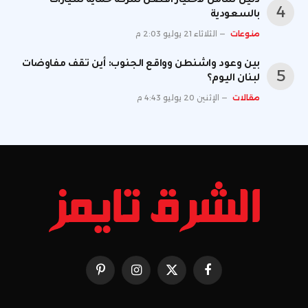
دليل شامل لاختيار أفضل شركة حماية سيارات
بالسعودية
منوعات
الثلاثاء 21 يوليو 2:03 م
بين وعود واشنطن وواقع الجنوب: أين تقف مفاوضات
لبنان اليوم؟
مقالات
الإثنين 20 يوليو 4:43 م
فيسبوك
X
الانستغرام
بينتيريست
(Twitter)