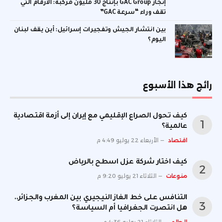
إنجاز GAC Group بإنتاج 30 مليون مركبة: الأرقام التي
تقف وراء “سرعة GAC”
بين انتشار الجيش وتفجيرات إسرائيل: أين يقف لبنان
اليوم؟
رائج هذا الأسبوع
كيف تحول الصراع الإقليمي مع إيران إلى أزمة اقتصادية
عالمية؟
اقتصاد
الأربعاء 22 يوليو 4:49 م
كيف اختار شركة عزل اسطح بالرياض
منوعات
الثلاثاء 21 يوليو 9:20 م
التنافس على خط الغاز النيجيري بين المغرب والجزائر..
هل انتصرت الجغرافيا أم السياسة؟
العالم
الثلاثاء 21 يوليو 4:36 م