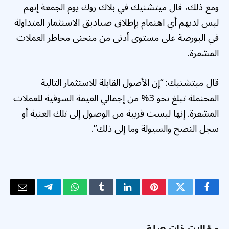
ومع ذلك، قال ميتشنيك في بلاك روك يوم الجمعة إنهم
ليس لديهم أي اهتمام بإطلاق صناديق الاستثمار المتداولة
في البورصة على مستوى أدنى من منحنى مخاطر العملات
المشفرة.
قال ميتشنيك: “إن الأصول القابلة للاستثمار التالية
المحتملة تبلغ نحو 3% من إجمالي القيمة السوقية للعملات
المشفرة. إنها ليست قريبة من الوصول إلى تلك العتبة أو
سجل النضج والسيولة وما إلى ذلك”.
فيسبوك
تويتر
بينتيريست
لينكدإن
Tumblr
واتساب
تيلقرام
البريد
الإلكتر