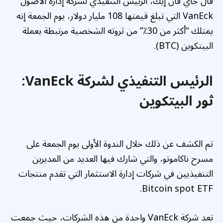
قال جاي فان إيك، الرئيس التنفيذي لشركة إدارة الأصول
VanEck التي تبلغ قيمتها 108 مليار دولار، يوم الجمعة إنه
يمتلك “أكثر من 30٪” من ثروته الشخصية مرتبطة بعملة
البيتكوين (BTC).
الرئيس التنفيذي لشركة VanEck:
ثور البيتكوين
تم الكشف عن ذلك خلال الندوة الأولى يوم الجمعة على
مسرح ناكاموتو، والتي شارك فيها العديد من المديرين
التنفيذيين في شركات إدارة الاستثمار التي تقدم منتجات
Bitcoin spot ETF.
تعد شركة VanEck واحدة من هذه الشركات، حيث جمعت