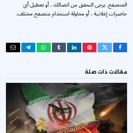
المتصفح. يرجى التحقق من اتصالك ، أو تعطيل أي
حاصرات إعلانية ، أو محاولة استخدام متصفح مختلف.
فيسبوك
تويتر
بينتيريست
لينكدإن
Tumblr
واتساب
تيلقرام
البريد
الإلكتر
مقالات ذات صلة