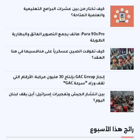
كيف تختار من بين عشرات البرامج التعليمية
والعلمية المتاحة؟
Pura 90s Pro: هاتف يجمع التصوير الفائق والبطارية
الطويلة
كيف تفوقت الصين عسكرياً على منافسيها في هذا
العقد؟
إنجاز GAC Group بإنتاج 30 مليون مركبة: الأرقام التي
تقف وراء “سرعة GAC”
بين انتشار الجيش وتفجيرات إسرائيل: أين يقف لبنان
اليوم؟
رائج هذا الأسبوع