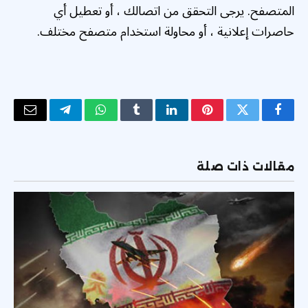
المتصفح. يرجى التحقق من اتصالك ، أو تعطيل أي
حاصرات إعلانية ، أو محاولة استخدام متصفح مختلف.
فيسبوك
تويتر
بينتيريست
لينكدإن
Tumblr
واتساب
تيلقرام
البريد
الإلكتر
مقالات ذات صلة