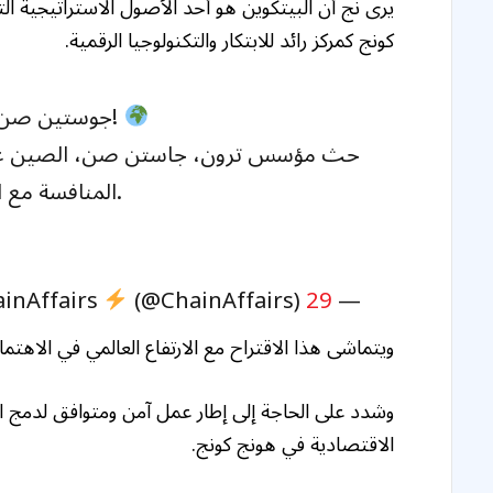
يرى نج أن البيتكوين هو أحد الأصول الاستراتيجية ال
كونج كمركز رائد للابتكار والتكنولوجيا الرقمية.
السياسات!
جوستين صن ي
حث مؤسس ترون، جاستن صن، الصين على تع
المنافسة مع الولايات المتحدة يمكن أن تعزز صناعة التشفير.
— ChainAffairs
29 يوليو 2024
(@ChainAffairs)
ويتماشى هذا الاقتراح مع الارتفاع العالمي في الاهتمام ب
وشدد على الحاجة إلى إطار عمل آمن ومتوافق لدمج ال
الاقتصادية في هونج كونج.