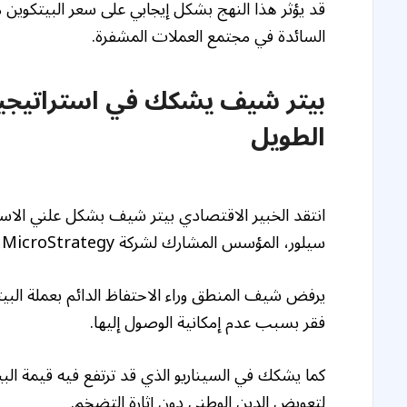
قد يؤثر هذا النهج بشكل إيجابي على سعر البيتكوين م
السائدة في مجتمع العملات المشفرة.
بيتر شيف يشكك في استراتيجية 
الطويل
انتقد الخبير الاقتصادي بيتر شيف بشكل علني الاستر
سيلور، المؤسس المشارك لشركة MicroStrategy، والتي تتلخص في “عدم بيع البيتكوين أبدًا”.
يرفض شيف المنطق وراء الاحتفاظ الدائم بعملة البيتك
فقر بسبب عدم إمكانية الوصول إليها.
كما يشكك في السيناريو الذي قد ترتفع فيه قيمة البي
لتعويض الدين الوطني دون إثارة التضخم.