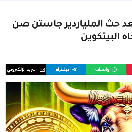
عد حث الملياردير جاستن صن
ه البيتكوين
واتساب
تيلقرام
البريد الإلكتروني