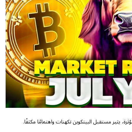
رة، يثير مستقبل البيتكوين تكهنات واهتمامًا مكثفًا.